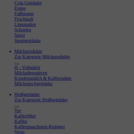
Cola Getränke
Eistee
Faßbrause
Fruchtsaft
Limonaden
Schorlen
Spezi
Sportgetränke
Milchprodukte
Zur Kategorie Milchprodukte
H - Vollmilch
Milchalternativen
Kondensmilch & Kaffeesahne
Milchmischgetränke
Heißgetränke
Zur Kategorie Heißgetränke
Tee
Kaffeefilter
Kaffee
Kaffeemaschinen-Reiniger
Sirup