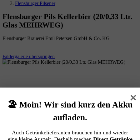
Flensburger Pilsener
Flensburger Pils Kellerbier (20/0,33 Ltr.
Glas MEHRWEG)
Flensburger Brauerei Emil Petersen GmbH & Co. KG
Bildergalerie überspringen
×
🏖️ Moin! Wir sind kurz den Akku
aufladen.
Auch Getränkelieferanten brauchen hin und wieder
eine kleine Auszeit. Deshalb machen
Direct Getränke