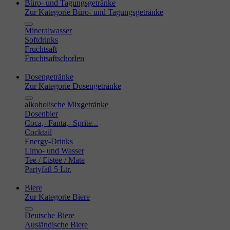
Büro- und Tagungsgetränke
Zur Kategorie Büro- und Tagungsgetränke
Mineralwasser
Softdrinks
Fruchtsaft
Fruchtsaftschorlen
Dosengetränke
Zur Kategorie Dosengetränke
alkoholische Mixgetränke
Dosenbier
Coca,- Fanta,- Sprite...
Cocktail
Energy-Drinks
Limo- und Wasser
Tee / Eistee / Mate
Partyfaß 5 Ltr.
Biere
Zur Kategorie Biere
Deutsche Biere
Ausländische Biere