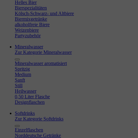
Helles Bier
Bierspezialitäten
Kölsch-Schwarz- und Altbiere
Biermixgetränke
alkoholfreie Biere
Weizenbiere
Partyzubehör
Mineralwasser
Zur Kategorie Mineralwasser
Mineralwasser aromatisiert
Spritzig
Medium
Sanft
Still
Heilwasser
0,50 Liter Flasche
Designflaschen
Softdrinks
Zur Kategorie Softdrinks
Einzelflaschen
Norddeutsche Getränke