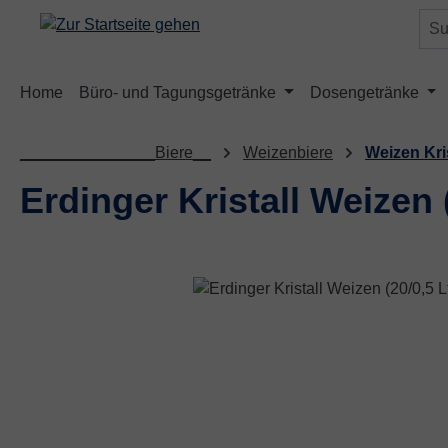
m Hauptinhalt springen
Zur Suche springen
Zur Hauptnavigation springen
Home
Büro- und Tagungsgetränke
Dosengetränke
_______________Biere__
Weizenbiere
Weizen Kris
Erdinger Kristall Weizen
Bildergalerie überspringen