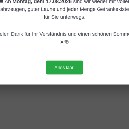
🚚 Ab
Montag, dem 17.08.2026
sind wir wieder mit volle
ahrzeugen, guter Laune und jeder Menge Getränkekist
te des klassischen Weißbiers –
für Sie unterwegs.
fen.
:
en, zurückhaltenden Weizennote, die nicht aufdringlich wird.
elen Dank für Ihr Verständnis und einen schönen Somm
☀️🍻
leicht und sauber –
es Feierabendbier nach ’nem langen Tag im Norden.
Alles klar!
zuverlässig und immer geradeaus.