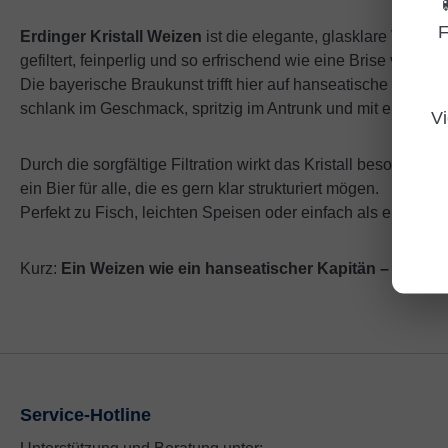
F
Erdinger Kristall Weizen
ist die elegante, glasklare Varian
gefiltert, feinperlig und so erfrischend wie eine Brise vom Ha
Die bayerische Braukunst trifft hier auf hanseatische Klarheit
schlank im Geschmack, spritzig im Antrunk und mit einer fein
Vi
Durch die sorgfältige Filtration wirkt das Kristall besonders 
ein Bier für alle, die es gern klar strukturiert mögen.
Perfekt zu Fisch, leichten Speisen oder einfach als ehrlich
Kurz:
Ein Weizen wie ein hanseatischer Kapitän – klar, 
Service-Hotline