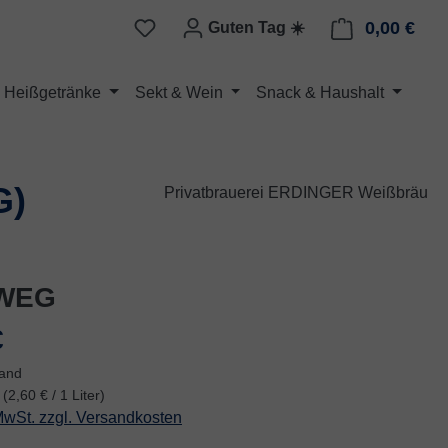
0,00 €
Ware
Guten Tag
☀️
Heißgetränke
Sekt & Wein
Snack & Haushalt
G)
Privatbrauerei ERDINGER Weißbräu
WEG
eis:
€
fand
r
(2,60 € / 1 Liter)
 MwSt. zzgl. Versandkosten