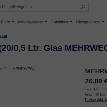
Biere
Mineralwasser
Softdrinks
Milchprodukte
tall
 (20/0,5 Ltr. Glas MEHRWE
MEHR
Regulärer Pr
26,00 
zzgl. 3,10 € P
Inhalt:
10 Lite
Preise inkl.