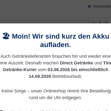
Versandko
Produkt 
🏖️ Moin! Wir sind kurz den Akku
Zum Merkzet
aufladen.
Produktnu
Auch Getränkelieferanten brauchen hin und wieder eine
eine Auszeit. Deshalb machen
Direct Getränke
und
Tin
Getränke-Kurier
vom
03.08.2026 bis einschließlich
14.08.2026
Betriebsurlaub.
 Keine Sorge – unser Onlineshop nimmt Ihre Bestellun
 Kristall Weizen (20/0,5 Ltr. Gl
rund um die Uhr entgegen.
an der Elbe.