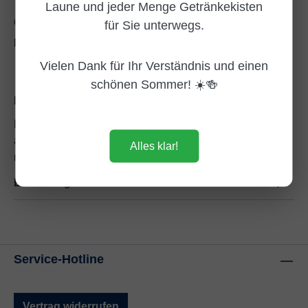
Laune und jeder Menge Getränkekisten
für Sie unterwegs.
Zum Merkzettel hinzufügen
Produktnummer:
DG105240
Vielen Dank für Ihr Verständnis und einen
schönen Sommer! ☀️🍻
Beschreibung
Einbecker Brauherren Pils – Das Wochenend‑Pils für
alle, die’s strohblond, herb & herrlich norddeutsch
Alles klar!
mögen Einbecker B…
Mehr
Bewertungen
Service-Hotline
Vertrag widerrufen