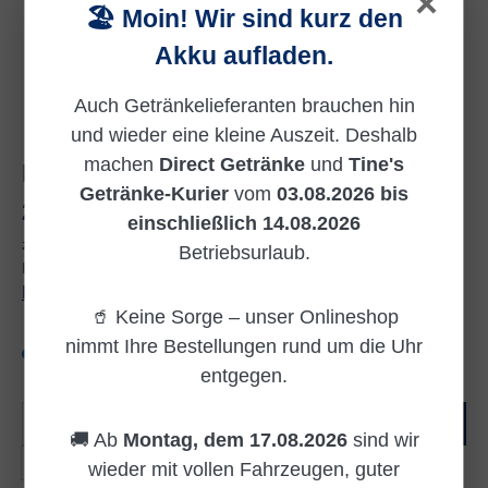
×
🏖️ Moin! Wir sind kurz den
Akku aufladen.
Auch Getränkelieferanten brauchen hin
und wieder eine kleine Auszeit. Deshalb
machen
Direct Getränke
und
Tine's
MEHRWEG
Getränke-Kurier
vom
03.08.2026 bis
Regulärer Preis:
20,90 €
einschließlich 14.08.2026
zzgl. 3,10 € Pfand
Betriebsurlaub.
Inhalt:
6.6 Liter
(3,17 € / 1 Liter)
Preise inkl. MwSt. zzgl. Versandkosten
🥤 Keine Sorge – unser Onlineshop
nimmt Ihre Bestellungen rund um die Uhr
Versandkostenfrei
entgegen.
Produkt Anzahl: Gib den gewünschten Wert e
In den Warenkorb
🚚 Ab
Montag, dem 17.08.2026
sind wir
Kiste(n)
wieder mit vollen Fahrzeugen, guter