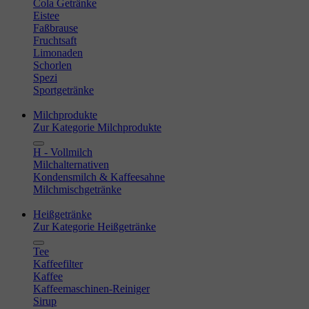
Cola Getränke
Eistee
Faßbrause
Fruchtsaft
Limonaden
Schorlen
Spezi
Sportgetränke
Milchprodukte
Zur Kategorie Milchprodukte
H - Vollmilch
Milchalternativen
Kondensmilch & Kaffeesahne
Milchmischgetränke
Heißgetränke
Zur Kategorie Heißgetränke
Tee
Kaffeefilter
Kaffee
Kaffeemaschinen-Reiniger
Sirup