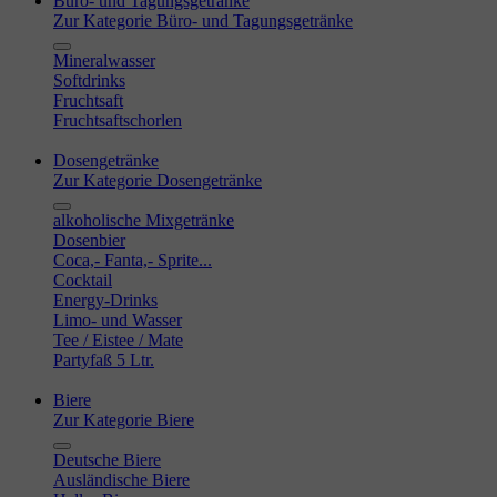
Büro- und Tagungsgetränke
Zur Kategorie Büro- und Tagungsgetränke
Mineralwasser
Softdrinks
Fruchtsaft
Fruchtsaftschorlen
Dosengetränke
Zur Kategorie Dosengetränke
alkoholische Mixgetränke
Dosenbier
Coca,- Fanta,- Sprite...
Cocktail
Energy-Drinks
Limo- und Wasser
Tee / Eistee / Mate
Partyfaß 5 Ltr.
Biere
Zur Kategorie Biere
Deutsche Biere
Ausländische Biere