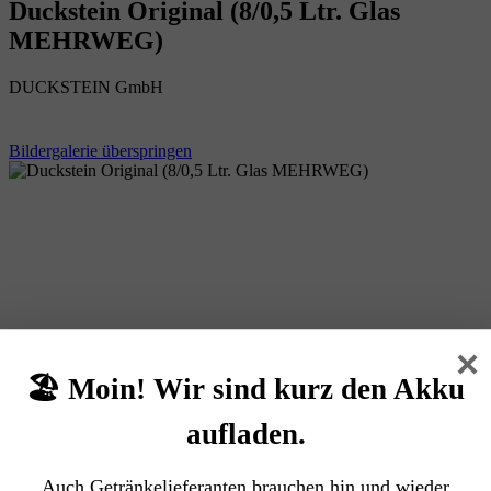
Duckstein Original (8/0,5 Ltr. Glas
MEHRWEG)
DUCKSTEIN GmbH
Bildergalerie überspringen
×
🏖️ Moin! Wir sind kurz den Akku
aufladen.
Auch Getränkelieferanten brauchen hin und wieder