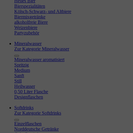
Helles Bier
Bierspezialitäten
Kölsch-Schwarz- und Altbiere
Biermixgetränke
alkoholfreie Biere
Weizenbiere
Partyzubehör
Mineralwasser
Zur Kategorie Mineralwasser
Mineralwasser aromatisiert
Spritzig
Medium
Sanft
Still
Heilwasser
0,50 Liter Flasche
Designflaschen
Softdrinks
Zur Kategorie Softdrinks
Einzelflaschen
Norddeutsche Getränke