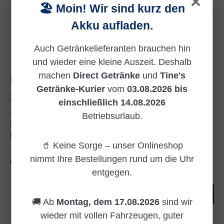
×
🏖️ Moin! Wir sind kurz den
Akku aufladen.
Auch Getränkelieferanten brauchen hin
und wieder eine kleine Auszeit. Deshalb
machen
Direct Getränke
und
Tine's
EINWEG
Getränke-Kurier
vom
03.08.2026 bis
Regulärer Preis:
31,50 €
einschließlich 14.08.2026
zzgl. 3,00 € Pfand
Betriebsurlaub.
Inhalt:
3 Liter
(10,50 € / 1 Liter)
Preise inkl. MwSt. zzgl. Versandkosten
🥤 Keine Sorge – unser Onlineshop
nimmt Ihre Bestellungen rund um die Uhr
Versandkostenfrei
entgegen.
Produkt Anzahl: Gib den gewünschten Wert e
In den Warenkorb
🚚 Ab
Montag, dem 17.08.2026
sind wir
Tray(s)
wieder mit vollen Fahrzeugen, guter