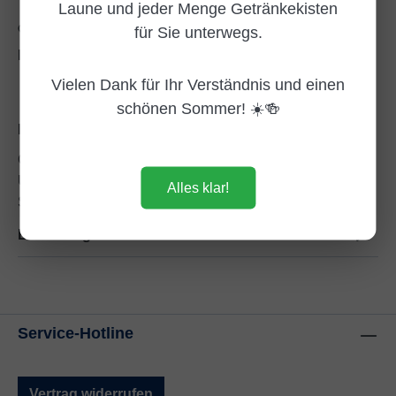
Laune und jeder Menge Getränkekisten
für Sie unterwegs.
Zum Merkzettel hinzufügen
Produktnummer:
DG102573
Vielen Dank für Ihr Verständnis und einen
schönen Sommer! ☀️🍻
Beschreibung
Cocktail Plant Swimming Pool – Der blaue
Urlaubs‑Cocktail zum Sofort‑Losfeiern Cocktail Plant
Alles klar!
Swimming Pool ist der kleine b…
Mehr
Bewertungen
Service-Hotline
Vertrag widerrufen