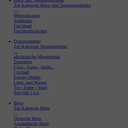
Büro- und Tagungsgetränke
Zur Kategorie Büro- und Tagungsgetränke
Mineralwasser
Softdrinks
Fruchtsaft
Fruchtsaftschorlen
Dosengetränke
Zur Kategorie Dosengetränke
alkoholische Mixgetränke
Dosenbier
Coca,- Fanta,- Sprite...
Cocktail
Energy-Drinks
Limo- und Wasser
Tee / Eistee / Mate
Partyfaß 5 Ltr.
Biere
Zur Kategorie Biere
Deutsche Biere
Ausländische Biere