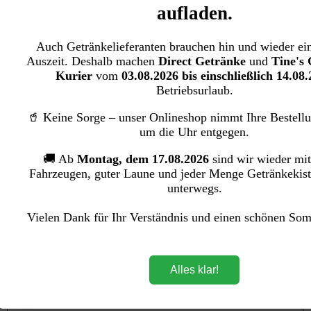
aufladen.
Auch Getränkelieferanten brauchen hin und wieder ein
Auszeit. Deshalb machen
Direct Getränke
und
Tine's
Regulärer Preis:
Kurier
vom
03.08.2026 bis einschließlich 14.08
23,00 €
Betriebsurlaub.
Preise inkl. MwSt. zzgl. Versandkosten
🥤 Keine Sorge – unser Onlineshop nimmt Ihre Bestell
um die Uhr entgegen.
Versandkostenfrei
🚚 Ab
Montag, dem 17.08.2026
sind wir wieder mit
Gebinde
auswählen
Fahrzeugen, guter Laune und jeder Menge Getränkekist
Dose
(Diese Option ist zurzeit nicht verfügbar.)
unterwegs.
Glas Mehrweg
PET Einweg
(Diese Option ist zurzeit nicht verfügbar.)
Vielen Dank für Ihr Verständnis und einen schönen So
PET Mehrweg
Inhalt
auswählen
0,2 L
Alles klar!
0,5 L
0,33 L
1,0 L