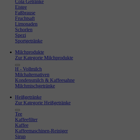
Cola Getränke
Eistee
Faßbrause
Fruchtsaft
Limonaden
Schorlen
Spezi
Sportgetränke
Milchprodukte
Zur Kategorie Milchprodukte
H - Vollmilch
Milchalternativen
Kondensmilch & Kaffeesahne
Milchmischgetränke
Heißgetränke
Zur Kategorie Heißgetränke
Tee
Kaffeefilter
Kaffee
Kaffeemaschinen-Reiniger
Sirup