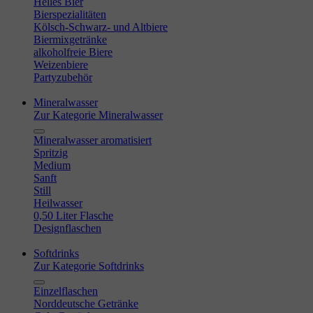
Helles Bier
Bierspezialitäten
Kölsch-Schwarz- und Altbiere
Biermixgetränke
alkoholfreie Biere
Weizenbiere
Partyzubehör
Mineralwasser
Zur Kategorie Mineralwasser
Mineralwasser aromatisiert
Spritzig
Medium
Sanft
Still
Heilwasser
0,50 Liter Flasche
Designflaschen
Softdrinks
Zur Kategorie Softdrinks
Einzelflaschen
Norddeutsche Getränke