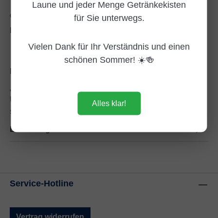
Laune und jeder Menge Getränkekisten
für Sie unterwegs.
Zum Merkzettel hinzufügen
Produktnummer:
DG101883
Vielen Dank für Ihr Verständnis und einen
schönen Sommer! ☀️🍻
Beschreibung
„ChariTea Black – Dat Schwarztee‑Moin mit britischem
Understatement!“ Ein Eistee, der so klassisch ist, dass
Alles klar!
selbst die Quee…
Mehr
Bewertungen
Service-Hotline
Vertrag widerrufen