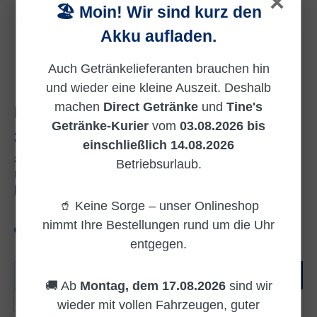
×
🏖️ Moin! Wir sind kurz den
Akku aufladen.
Auch Getränkelieferanten brauchen hin
und wieder eine kleine Auszeit. Deshalb
machen
Direct Getränke
und
Tine's
MEHRWEG
Getränke-Kurier
vom
03.08.2026 bis
Regulärer Preis:
34,90 €
einschließlich 14.08.2026
zzgl. 3,10 € Pfand
Betriebsurlaub.
Inhalt:
6.6 Liter
(5,29 € / 1 Liter)
Preise inkl. MwSt. zzgl. Versandkosten
🥤 Keine Sorge – unser Onlineshop
nimmt Ihre Bestellungen rund um die Uhr
Versandkostenfrei
entgegen.
Produkt Anzahl: Gib den gewünschten Wert e
In den Warenkorb
🚚 Ab
Montag, dem 17.08.2026
sind wir
Kiste(n)
wieder mit vollen Fahrzeugen, guter