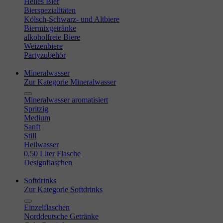
Helles Bier
Bierspezialitäten
Kölsch-Schwarz- und Altbiere
Biermixgetränke
alkoholfreie Biere
Weizenbiere
Partyzubehör
Mineralwasser
Zur Kategorie Mineralwasser
Mineralwasser aromatisiert
Spritzig
Medium
Sanft
Still
Heilwasser
0,50 Liter Flasche
Designflaschen
Softdrinks
Zur Kategorie Softdrinks
Einzelflaschen
Norddeutsche Getränke