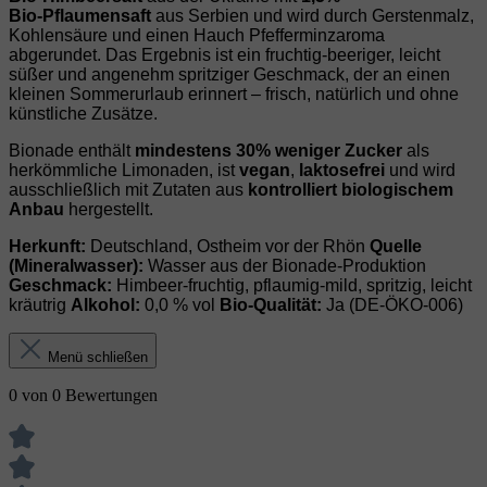
Bio‑Pflaumensaft
aus Serbien und wird durch Gerstenmalz,
Kohlensäure und einen Hauch Pfefferminzaroma
abgerundet. Das Ergebnis ist ein fruchtig‑beeriger, leicht
süßer und angenehm spritziger Geschmack, der an einen
kleinen Sommerurlaub erinnert – frisch, natürlich und ohne
künstliche Zusätze.
Bionade enthält
mindestens 30% weniger Zucker
als
herkömmliche Limonaden, ist
vegan
,
laktosefrei
und wird
ausschließlich mit Zutaten aus
kontrolliert biologischem
Anbau
hergestellt.
Herkunft:
Deutschland, Ostheim vor der Rhön
Quelle
(Mineralwasser):
Wasser aus der Bionade‑Produktion
Geschmack:
Himbeer‑fruchtig, pflaumig‑mild, spritzig, leicht
kräutrig
Alkohol:
0,0 % vol
Bio‑Qualität:
Ja (DE‑ÖKO‑006)
Menü schließen
0 von 0 Bewertungen