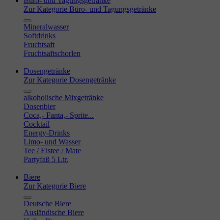
Büro- und Tagungsgetränke
Zur Kategorie Büro- und Tagungsgetränke
Mineralwasser
Softdrinks
Fruchtsaft
Fruchtsaftschorlen
Dosengetränke
Zur Kategorie Dosengetränke
alkoholische Mixgetränke
Dosenbier
Coca,- Fanta,- Sprite...
Cocktail
Energy-Drinks
Limo- und Wasser
Tee / Eistee / Mate
Partyfaß 5 Ltr.
Biere
Zur Kategorie Biere
Deutsche Biere
Ausländische Biere