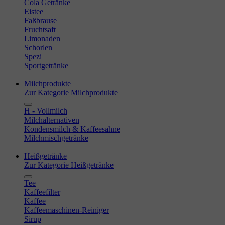
Cola Getränke
Eistee
Faßbrause
Fruchtsaft
Limonaden
Schorlen
Spezi
Sportgetränke
Milchprodukte
Zur Kategorie Milchprodukte
H - Vollmilch
Milchalternativen
Kondensmilch & Kaffeesahne
Milchmischgetränke
Heißgetränke
Zur Kategorie Heißgetränke
Tee
Kaffeefilter
Kaffee
Kaffeemaschinen-Reiniger
Sirup