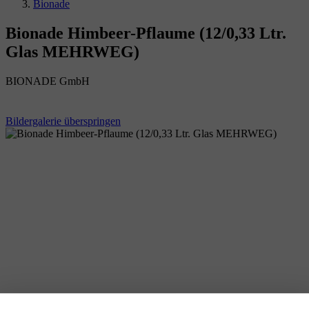
Bionade
Bionade Himbeer-Pflaume (12/0,33 Ltr.
Glas MEHRWEG)
BIONADE GmbH
Bildergalerie überspringen