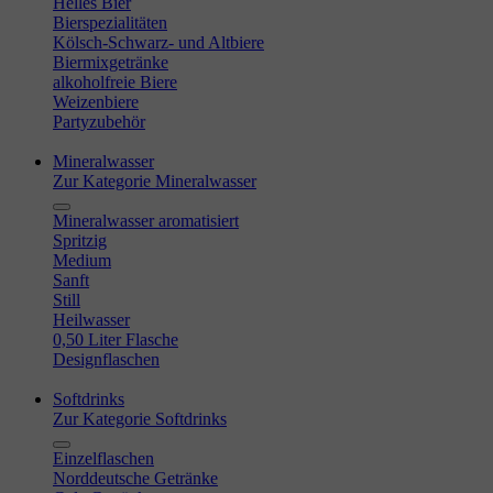
Helles Bier
Bierspezialitäten
Kölsch-Schwarz- und Altbiere
Biermixgetränke
alkoholfreie Biere
Weizenbiere
Partyzubehör
Mineralwasser
Zur Kategorie Mineralwasser
Mineralwasser aromatisiert
Spritzig
Medium
Sanft
Still
Heilwasser
0,50 Liter Flasche
Designflaschen
Softdrinks
Zur Kategorie Softdrinks
Einzelflaschen
Norddeutsche Getränke