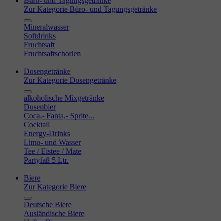
Büro- und Tagungsgetränke
Zur Kategorie Büro- und Tagungsgetränke
Mineralwasser
Softdrinks
Fruchtsaft
Fruchtsaftschorlen
Dosengetränke
Zur Kategorie Dosengetränke
alkoholische Mixgetränke
Dosenbier
Coca,- Fanta,- Sprite...
Cocktail
Energy-Drinks
Limo- und Wasser
Tee / Eistee / Mate
Partyfaß 5 Ltr.
Biere
Zur Kategorie Biere
Deutsche Biere
Ausländische Biere