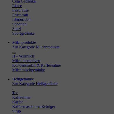
Cola Getränke
Eistee
Faßbrause
Fruchtsaft
Limonaden
Schorlen
Spezi
Sportgetränke
Milchprodukte
Zur Kategorie Milchprodukte
H - Vollmilch
Milchalternativen
Kondensmilch & Kaffeesahne
Milchmischgetränke
Heißgetränke
Zur Kategorie Heißgetränke
Tee
Kaffeefilter
Kaffee
Kaffeemaschinen-Reiniger
Sirup