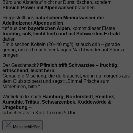
Büro und Alsterlauf nicht nur Durst löschen, sondern
Pfirsich‑Power mit Alpenwasser
brauchen.
Hergestellt aus
natürlichem Mineralwasser der
Adelholzener Alpenquellen
,
tief aus den
bayerischen Alpen
, kommt dieser Eistee
fruchtig, süß, leicht herb und mit Schwarztee‑Extrakt
daher.
Ein bisschen Koffein (20–40 mg/l) ist auch drin – gerade
genug, um dich nach ’ner langen Nacht wieder auf Spur zu
bringen.
Der Geschmack?
Pfirsich trifft Schwarztee – fruchtig,
erfrischend, leicht herb.
Genau die Mischung, die du brauchst, wenn du morgens aus
dem Club stolperst und sagst: „Einmal Frische zum
Mitnehmen, bitte.“
Wir liefern fix nach
Hamburg, Norderstedt, Reinbek,
Aumühle, Trittau, Schwarzenbek, Kuddewörde &
Umgebung
–
schneller als ’n Kiez‑Taxi um 5 Uhr.
Menü schließen