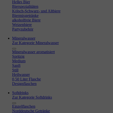
Helles Bier
Bierspezialitäten
Kölsch-Schwarz- und Altbiere
Biermixgetränke
alkoholfreie Biere
Weizenbiere
Partyzubehör
Mineralwasser
Zur Kategorie Mineralwasser
Mineralwasser aromatisiert
Spritzig
Medium
Sanft
Still
Heilwasser
0,50 Liter Flasche
Designflaschen
Softdrinks
Zur Kategorie Softdrinks
Einzelflaschen
Norddeutsche Getränke