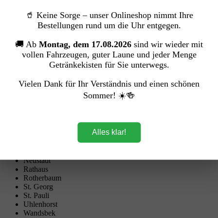
Tägliche Belieferung
🥤 Keine Sorge – unser Onlineshop nimmt Ihre
Bestellungen rund um die Uhr entgegen.
Montag bis Freitag
🚚 Ab
Montag, dem 17.08.2026
sind wir wieder mit
Alsterdorf
vollen Fahrzeugen, guter Laune und jeder Menge
Altstadt
Getränkekisten für Sie unterwegs.
Barmbek
Billstedt
City Nord
Vielen Dank für Ihr Verständnis und einen schönen
Eilbek
Sommer! ☀️🍻
Eimsbüttel
Eppendorf
HafenCity
Hamm
Alles klar!
Hammerbrook
Harvestehude
Hoheluft
Neustadt
Rathaus
Rotherbaum
St. Georg
St. Pauli
Uhlenhorst
Wandsbek