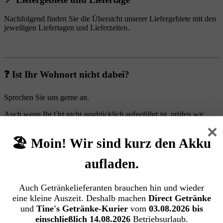
Nachfolgend finden Sie die Übersicht unserer Liefergebiete mit den
jeweiligen Liefertagen und Lieferzeiten.
❓ Ist Ihr Wohnort nicht dabei?
Sprechen Sie uns gerne an.
Auch wenn Ihr Ort nicht ausdrücklich aufgeführt ist, prüfen wir
gerne, ob eine Belieferung möglich ist.
×
Unser Kundenservice freut sich auf Ihre Anfrage.
🏖️ Moin! Wir sind kurz den Akku
aufladen.
Auch Getränkelieferanten brauchen hin und wieder
🏙️ Hamburg
eine kleine Auszeit. Deshalb machen
Direct Getränke
und
Tine's Getränke-Kurier
vom
03.08.2026 bis
einschließlich 14.08.2026
Betriebsurlaub.