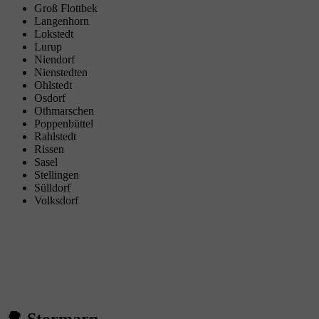
Groß Flottbek
Langenhorn
Lokstedt
Lurup
Niendorf
Nienstedten
Ohlstedt
Osdorf
Othmarschen
Poppenbüttel
Rahlstedt
Rissen
Sasel
Stellingen
Sülldorf
Volksdorf
🌳 Stormarn