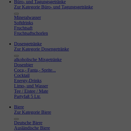
Büro- und Tagungsgetränke
Zur Kategorie Büro- und Tagungsgetränke
Mineralwasser
Softdrinks
Fruchtsaft
Fruchtsaftschorlen
Dosengetränke
Zur Kategorie Dosengetränke
alkoholische Mixgetränke
Dosenbier
Coca,- Fanta,- Sprite...
Cocktail
Energy-Drinks
Limo- und Wasser
Tee / Eistee / Mate
Partyfaß 5 Ltr.
Biere
Zur Kategorie Biere
Deutsche Biere
Ausländische Biere