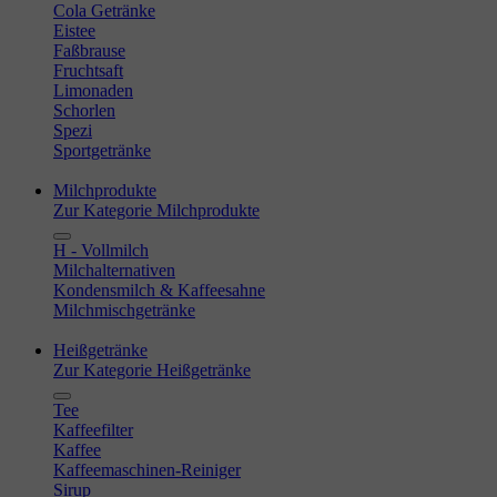
Cola Getränke
Eistee
Faßbrause
Fruchtsaft
Limonaden
Schorlen
Spezi
Sportgetränke
Milchprodukte
Zur Kategorie Milchprodukte
H - Vollmilch
Milchalternativen
Kondensmilch & Kaffeesahne
Milchmischgetränke
Heißgetränke
Zur Kategorie Heißgetränke
Tee
Kaffeefilter
Kaffee
Kaffeemaschinen-Reiniger
Sirup