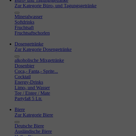
Büro- und Tagungsgetränke
Zur Kategorie Büro- und Tagungsgetränke
Mineralwasser
Softdrinks
Fruchtsaft
Fruchtsaftschorlen
Dosengetränke
Zur Kategorie Dosengetränke
alkoholische Mixgetränke
Dosenbier
Coca,- Fanta,- Sprite...
Cocktail
Energy-Drinks
Limo- und Wasser
Tee / Eistee / Mate
Partyfaß 5 Ltr.
Biere
Zur Kategorie Biere
Deutsche Biere
Ausländische Biere