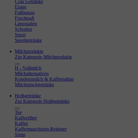
Cola Getränke
Eistee
Faßbrause
Fruchtsaft
Limonaden
Schorlen
Spezi
Sportgetränke
Milchprodukte
Zur Kategorie Milchprodukte
H - Vollmilch
Milchalternativen
Kondensmilch & Kaffeesahne
Milchmischgetränke
Heißgetränke
Zur Kategorie Heißgetränke
Tee
Kaffeefilter
Kaffee
Kaffeemaschinen-Reiniger
Sirup