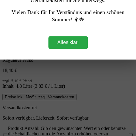
Getränkekisten für Sie unterwegs.
Vielen Dank für Ihr Verständnis und einen schönen
Sommer! ☀️🍻
Alles klar!
Mehrweg
Regulärer Preis:
18,40 €
zzgl. 5,10 € Pfand
Inhalt:
4.8 Liter
(3,83 € / 1 Liter)
Preise inkl. MwSt. zzgl. Versandkosten
Versandkostenfrei
Sofort verfügbar, Lieferzeit: Sofort verfügbar
Produkt Anzahl: Gib den gewünschten Wert ein oder benutze
die Schaltflächen um die Anzahl zu erhöhen oder zu