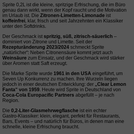
Sprite 0,2L ist die kleine, spritzige Erfrischung, die im Büro
genau dann wirkt, wenn der Kopf raucht und die Motivation
im Urlaub ist. Die
Zitronen‑Limetten‑Limonade
ist
koffeinfrei
, klar, frisch und seit Jahrzehnten ein Klassiker
unter den Softdrinks.
Der Geschmack ist
spritzig, süß, zitrisch‑säuerlich
–
dominiert von Zitrone und Limette. Seit der
Rezepturänderung 2023/2024
schmeckt Sprite
„natürlicher“: Neben Citronensäure kommt jetzt auch
Weinsäure
zum Einsatz, und der Geschmack wird stärker
über Aromen statt Saft erzeugt.
Die Marke Sprite wurde
1961 in den USA
eingeführt, um
Seven Up Konkurrenz zu machen. Ihre Wurzeln liegen
jedoch in einer deutschen Entwicklung: der
„Clear Lemon
Fanta“ von 1959
. Heute wird Sprite in Deutschland von
Coca‑Cola Europacific Partners
abgefüllt – je nach
Region.
Die
0,2‑Liter‑Glasmehrwegflasche
ist ein echter
Gastro‑Klassiker: klein, elegant, perfekt für Restaurants,
Bars, Events – und natürlich für Büros, in denen man eine
schnelle, kleine Erfrischung braucht.