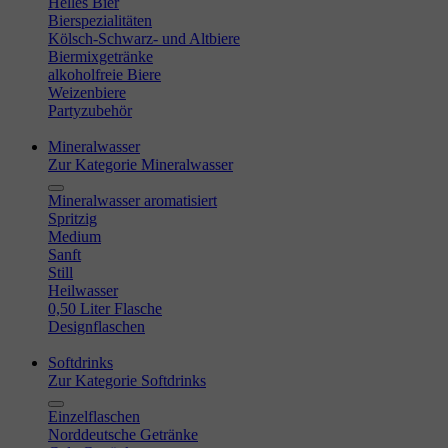
Helles Bier
Bierspezialitäten
Kölsch-Schwarz- und Altbiere
Biermixgetränke
alkoholfreie Biere
Weizenbiere
Partyzubehör
Mineralwasser
Zur Kategorie Mineralwasser
Mineralwasser aromatisiert
Spritzig
Medium
Sanft
Still
Heilwasser
0,50 Liter Flasche
Designflaschen
Softdrinks
Zur Kategorie Softdrinks
Einzelflaschen
Norddeutsche Getränke