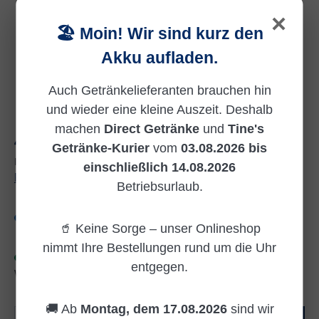
×
🏖️ Moin! Wir sind kurz den
Akku aufladen.
Auch Getränkelieferanten brauchen hin
und wieder eine kleine Auszeit. Deshalb
machen
Direct Getränke
und
Tine's
Regulärer Preis:
4,52 €
Getränke-Kurier
vom
03.08.2026 bis
Inhalt:
0.5
einschließlich 14.08.2026
Preise inkl. MwSt. zzgl. Versandkosten
Betriebsurlaub.
Versandkostenfrei
🥤 Keine Sorge – unser Onlineshop
nimmt Ihre Bestellungen rund um die Uhr
Sofort verfügbar, Lieferzeit: Lieferzeit ca. 3 bis 5
entgegen.
Werktage nach Bestelleingang
🚚 Ab
Montag, dem 17.08.2026
sind wir
Produkt Anzahl: Gib den gewünschten Wert e