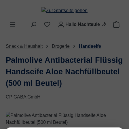
Zum Hauptinhalt springen
Ware
Hallo Nachteule
🌙
Snack & Haushalt
Drogerie
Handseife
Palmolive Antibacterial Flüssig
Handseife Aloe Nachfüllbeutel
(500 ml Beutel)
CP GABA GmbH
Bildergalerie überspringen