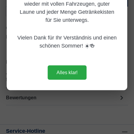
In den Warenkorb
wieder mit vollen Fahrzeugen, guter
Beutel
Laune und jeder Menge Getränkekisten
für Sie unterwegs.
Zum Merkzettel hinzufügen
Produktnummer:
DG330863
Vielen Dank für Ihr Verständnis und einen
schönen Sommer! ☀️🍻
Beschreibung
„Palmolive Antibacterial Aloe – Der große Nachfüll‑Pott
Alles klar!
für echte Sauber‑Kapitäne!“ Der Palmolive Antibacterial
Aloe Nachfül…
Mehr
Bewertungen
Service-Hotline