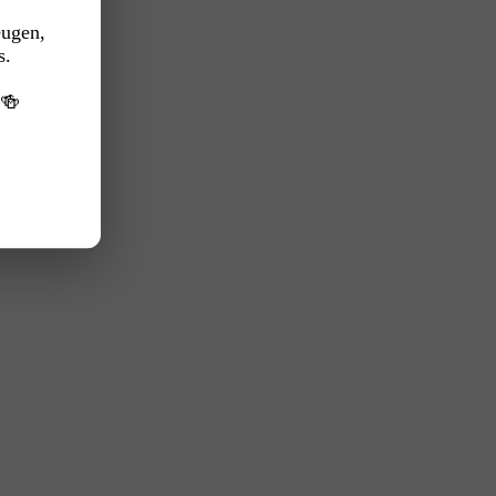
eugen,
s.
️🍻