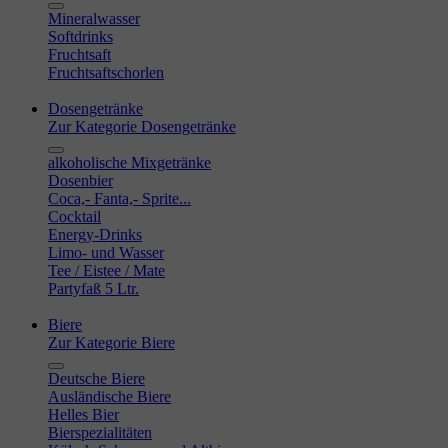
Mineralwasser
Softdrinks
Fruchtsaft
Fruchtsaftschorlen
Dosengetränke
Zur Kategorie Dosengetränke
alkoholische Mixgetränke
Dosenbier
Coca,- Fanta,- Sprite...
Cocktail
Energy-Drinks
Limo- und Wasser
Tee / Eistee / Mate
Partyfaß 5 Ltr.
Biere
Zur Kategorie Biere
Deutsche Biere
Ausländische Biere
Helles Bier
Bierspezialitäten