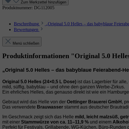
Zum Merkzettel hinzufügen
Produktnummer:
DG112005
Beschreibung
„Original 5.0 Helles – das babyblaue Feiera
Bewertungen
Menü schließen
Produktinformationen "Original 5.0 Hell
„Original 5.0 Helles – das babyblaue Feierabend‑He
Original 5.0 Helles (24×0,5 L Dose)
ist das Lagerbier für alle
mild, süffig, babyblau – und ohne den ganzen Werbe‑Zirkus.
Ein ehrliches Helles, das genauso direkt ist wie ein Hamburge
Gebraut wird das Helle von der
Oettinger Brauerei GmbH
, p
Das verwendete
Brauwasser
stammt aus deutscher Brautradit
Im Geschmack zeigt sich das Helle
mild, leicht malzsüß, ge
mit einer
Stammwürze von ca. 11–11,9 %
und einem
Alkohol
Perfekt für Festivals, Grillabende, WG‑Küchen, Büro‑Runden o