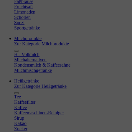
Faßbrause
Fruchtsaft
Limonaden
Schorlen
Spezi
Sportgetränke
Milchprodukte
Zur Kategorie Milchprodukte
H - Vollmilch
Milchalternativen
Kondensmilch & Kaffeesahne
Milchmischgetränke
Heißgetränke
Zur Kategorie Heißgetränke
Tee
Kaffeefilter
Kaffee
Kaffeemaschinen-Reiniger
Sirup
Kakao
Zucker