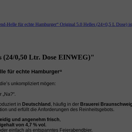
bend‑Helle für echte Hamburger“ Original 5.0 Helles (24×0,5 L Dose) 
es (24/0,50 Ltr. Dose EINWEG)"
lle für echte Hamburger“
, die’s unkompliziert mögen:
r „Na?“.
roduziert in
Deutschland
, häufig in der
Brauerei Braunschwei
ion und erfüllt die Anforderungen des Reinheitsgebots.
treidig und angenehm frisch
,
gehalt von 4,7 % vol.
der einfach als entspanntes Feierabendbier.