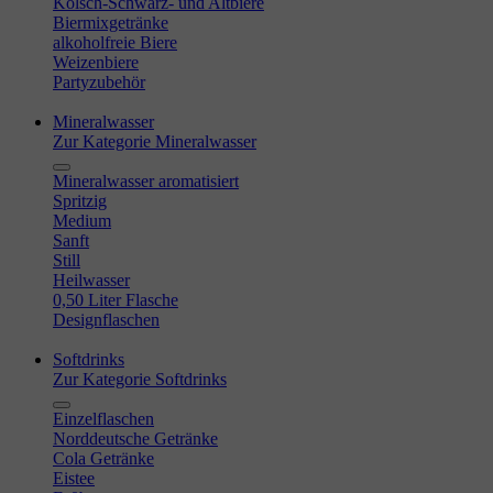
Kölsch-Schwarz- und Altbiere
Biermixgetränke
alkoholfreie Biere
Weizenbiere
Partyzubehör
Mineralwasser
Zur Kategorie Mineralwasser
Mineralwasser aromatisiert
Spritzig
Medium
Sanft
Still
Heilwasser
0,50 Liter Flasche
Designflaschen
Softdrinks
Zur Kategorie Softdrinks
Einzelflaschen
Norddeutsche Getränke
Cola Getränke
Eistee