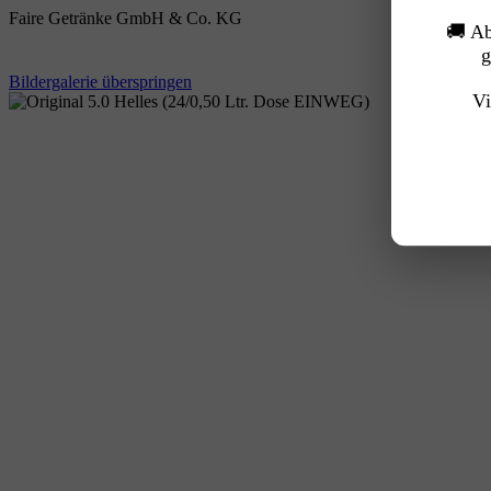
Faire Getränke GmbH & Co. KG
🚚 A
g
Bildergalerie überspringen
Vi