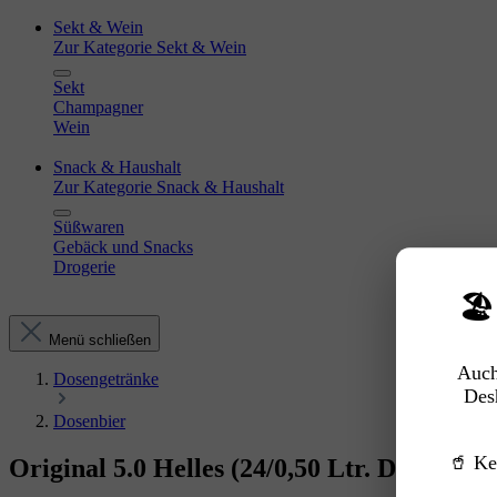
Sekt & Wein
Zur Kategorie Sekt & Wein
Sekt
Champagner
Wein
Snack & Haushalt
Zur Kategorie Snack & Haushalt
Süßwaren
Gebäck und Snacks
Drogerie
🏖
Menü schließen
Auch
Dosengetränke
Des
Dosenbier
🥤 Ke
Original 5.0 Helles (24/0,50 Ltr. Dose E