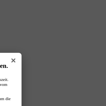
×
en.
zeit.
vom
um die