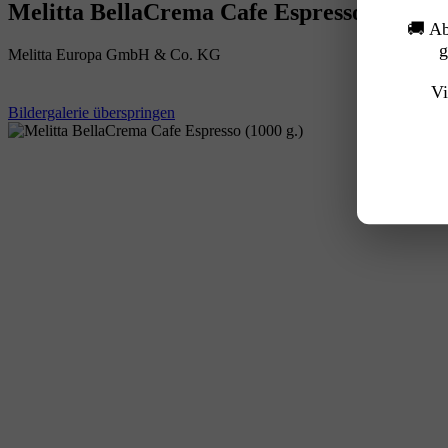
Melitta BellaCrema Cafe Espresso (1000 g.
🚚 A
g
Melitta Europa GmbH & Co. KG
Vi
Bildergalerie überspringen