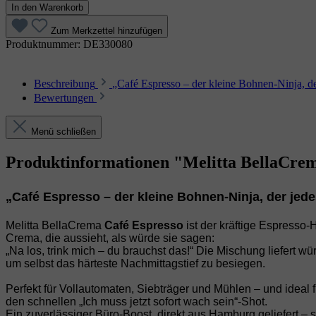
In den Warenkorb
Zum Merkzettel hinzufügen
Produktnummer:
DE330080
Beschreibung
„Café Espresso – der kleine Bohnen‑Ninja, d
Bewertungen
Menü schließen
Produktinformationen "Melitta BellaCrema
„Café Espresso – der kleine Bohnen‑Ninja, der jed
Melitta BellaCrema
Café Espresso
ist der kräftige Espresso‑
Crema, die aussieht, als würde sie sagen:
„Na los, trink mich – du brauchst das!“ Die Mischung liefert 
um selbst das härteste Nachmittagstief zu besiegen.
Perfekt für Vollautomaten, Siebträger und Mühlen – und ideal
den schnellen „Ich muss jetzt sofort wach sein“-Shot.
Ein zuverlässiger Büro‑Boost, direkt aus Hamburg geliefert – s