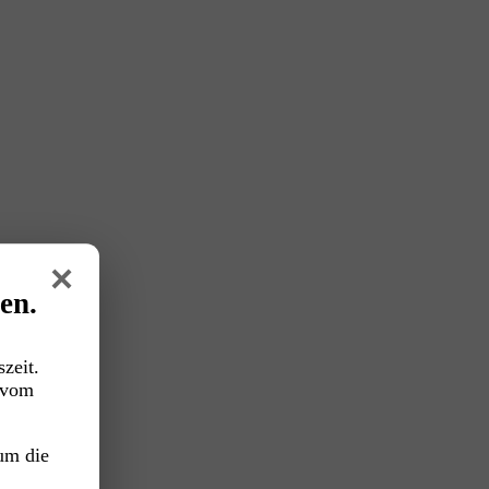
×
en.
zeit.
vom
um die