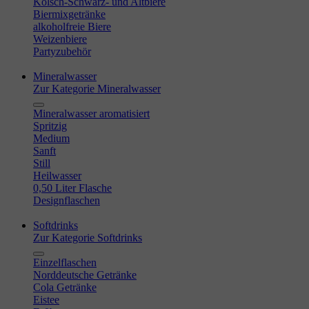
Kölsch-Schwarz- und Altbiere
Biermixgetränke
alkoholfreie Biere
Weizenbiere
Partyzubehör
Mineralwasser
Zur Kategorie Mineralwasser
Mineralwasser aromatisiert
Spritzig
Medium
Sanft
Still
Heilwasser
0,50 Liter Flasche
Designflaschen
Softdrinks
Zur Kategorie Softdrinks
Einzelflaschen
Norddeutsche Getränke
Cola Getränke
Eistee