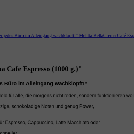
er jedes Büro im Alleingang wachklopft!“ Melitta BellaCrema Café Es
 Cafe Espresso (1000 g.)"
es Büro im Alleingang wachklopft!“
Held für alle, die morgens nicht reden, sondern funktionieren wo
würzige, schokoladige Noten und genug Power,
 für Espresso, Cappuccino, Latte Macchiato oder
chneller,