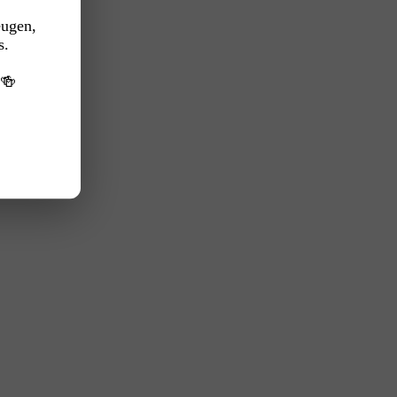
eugen,
s.
️🍻