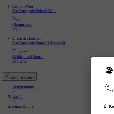
Sekt & Wein
Zur Kategorie Sekt & Wein
Sekt
Champagner
Wein
Snack & Haushalt
Zur Kategorie Snack & Haushalt
Süßwaren
Gebäck und Snacks
Drogerie
🏖
Menü schließen
Auch
Heißgetränke
Des
Kaffee
🥤 Ke
ganze Bohne