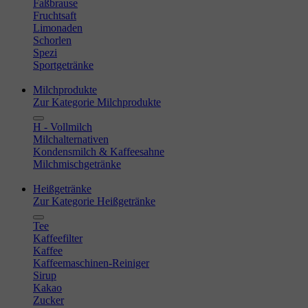
Faßbrause
Fruchtsaft
Limonaden
Schorlen
Spezi
Sportgetränke
Milchprodukte
Zur Kategorie Milchprodukte
H - Vollmilch
Milchalternativen
Kondensmilch & Kaffeesahne
Milchmischgetränke
Heißgetränke
Zur Kategorie Heißgetränke
Tee
Kaffeefilter
Kaffee
Kaffeemaschinen-Reiniger
Sirup
Kakao
Zucker