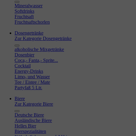
Mineralwasser
Softdrinks
Fruchtsaft
Fruchtsaftschorlen
Dosengetränke
Zur Kategorie Dosengetränke
alkoholische Mixgetränke
Dosenbier
Coca,- Fanta,- Sprite...
Cocktail
Energy-Drinks
Limo- und Wasser
Tee / Eistee / Mate
Partyfaß 5 Ltr.
Biere
Zur Kategorie Biere
Deutsche Biere
Ausländische Biere
Helles Bier
Bierspezialitäten