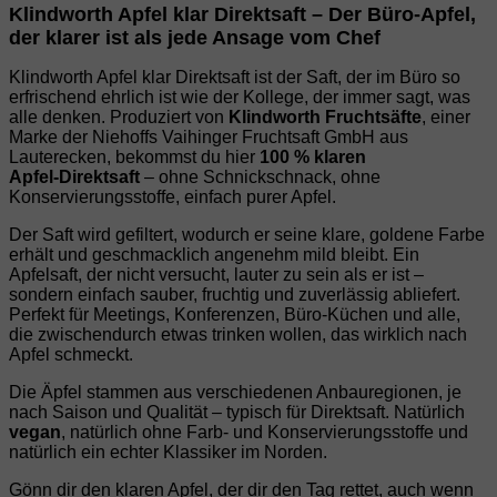
Klindworth Apfel klar Direktsaft – Der Büro‑Apfel,
der klarer ist als jede Ansage vom Chef
Klindworth Apfel klar Direktsaft ist der Saft, der im Büro so
erfrischend ehrlich ist wie der Kollege, der immer sagt, was
alle denken. Produziert von
Klindworth Fruchtsäfte
, einer
Marke der Niehoffs Vaihinger Fruchtsaft GmbH aus
Lauterecken, bekommst du hier
100 % klaren
Apfel‑Direktsaft
– ohne Schnickschnack, ohne
Konservierungsstoffe, einfach purer Apfel.
Der Saft wird gefiltert, wodurch er seine klare, goldene Farbe
erhält und geschmacklich angenehm mild bleibt. Ein
Apfelsaft, der nicht versucht, lauter zu sein als er ist –
sondern einfach sauber, fruchtig und zuverlässig abliefert.
Perfekt für Meetings, Konferenzen, Büro‑Küchen und alle,
die zwischendurch etwas trinken wollen, das wirklich nach
Apfel schmeckt.
Die Äpfel stammen aus verschiedenen Anbauregionen, je
nach Saison und Qualität – typisch für Direktsaft. Natürlich
vegan
, natürlich ohne Farb‑ und Konservierungsstoffe und
natürlich ein echter Klassiker im Norden.
Gönn dir den klaren Apfel, der dir den Tag rettet, auch wenn