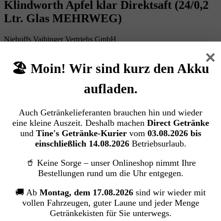
Klindworth Apfel klar Direktsaft (24/0,2
Ltr. Glas MEHRWEG)
Niehoffs Vaihinger Vertriebs GmbH
×
🏖️ Moin! Wir sind kurz den Akku
Bildergalerie überspringen
aufladen.
Auch Getränkelieferanten brauchen hin und wieder
eine kleine Auszeit. Deshalb machen
Direct Getränke
und
Tine's Getränke-Kurier
vom
03.08.2026 bis
einschließlich 14.08.2026
Betriebsurlaub.
🥤 Keine Sorge – unser Onlineshop nimmt Ihre
Bestellungen rund um die Uhr entgegen.
🚚 Ab
Montag, dem 17.08.2026
sind wir wieder mit
vollen Fahrzeugen, guter Laune und jeder Menge
Getränkekisten für Sie unterwegs.