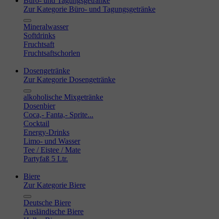
Büro- und Tagungsgetränke
Zur Kategorie Büro- und Tagungsgetränke
Mineralwasser
Softdrinks
Fruchtsaft
Fruchtsaftschorlen
Dosengetränke
Zur Kategorie Dosengetränke
alkoholische Mixgetränke
Dosenbier
Coca,- Fanta,- Sprite...
Cocktail
Energy-Drinks
Limo- und Wasser
Tee / Eistee / Mate
Partyfaß 5 Ltr.
Biere
Zur Kategorie Biere
Deutsche Biere
Ausländische Biere