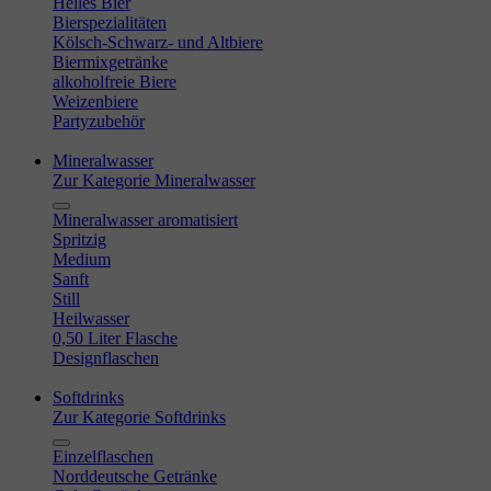
Helles Bier
Bierspezialitäten
Kölsch-Schwarz- und Altbiere
Biermixgetränke
alkoholfreie Biere
Weizenbiere
Partyzubehör
Mineralwasser
Zur Kategorie Mineralwasser
Mineralwasser aromatisiert
Spritzig
Medium
Sanft
Still
Heilwasser
0,50 Liter Flasche
Designflaschen
Softdrinks
Zur Kategorie Softdrinks
Einzelflaschen
Norddeutsche Getränke