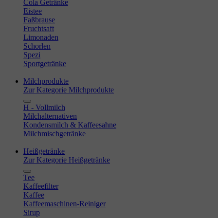
Cola Getränke
Eistee
Faßbrause
Fruchtsaft
Limonaden
Schorlen
Spezi
Sportgetränke
Milchprodukte
Zur Kategorie Milchprodukte
H - Vollmilch
Milchalternativen
Kondensmilch & Kaffeesahne
Milchmischgetränke
Heißgetränke
Zur Kategorie Heißgetränke
Tee
Kaffeefilter
Kaffee
Kaffeemaschinen-Reiniger
Sirup