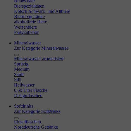
Helles Bier
Bierspezialitäten
Kölsch-Schwarz- und Altbiere
Biermixgetränke
alkoholfreie Biere
Weizenbiere
Partyzubehör
Mineralwasser
Zur Kategorie Mineralwasser
Mineralwasser aromatisiert
Spritzig
Medium
Sanft
Still
Heilwasser
0,50 Liter Flasche
Designflaschen
Softdrinks
Zur Kategorie Softdrinks
Einzelflaschen
Norddeutsche Getränke