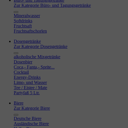
Büro- und Tagungsgetränke
Zur Kategorie Büro- und Tagungsgetränke
Mineralwasser
Softdrinks
Fruchtsaft
Fruchtsaftschorlen
Dosengetränke
Zur Kategorie Dosengetränke
alkoholische Mixgetränke
Dosenbier
Coca,- Fanta,- Sprite...
Cocktail
Energy-Drinks
Limo- und Wasser
Tee / Eistee / Mate
Partyfaß 5 Ltr.
Biere
Zur Kategorie Biere
Deutsche Biere
Ausländische Biere