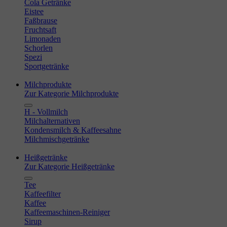
Cola Getränke
Eistee
Faßbrause
Fruchtsaft
Limonaden
Schorlen
Spezi
Sportgetränke
Milchprodukte
Zur Kategorie Milchprodukte
H - Vollmilch
Milchalternativen
Kondensmilch & Kaffeesahne
Milchmischgetränke
Heißgetränke
Zur Kategorie Heißgetränke
Tee
Kaffeefilter
Kaffee
Kaffeemaschinen-Reiniger
Sirup