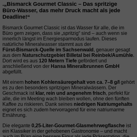
.„Bismarck Gourmet Classic – Das spritzige
Büro‑Wasser, das mehr Druck macht als jede
Deadline!“
Bismarck Gourmet Classic ist das Wasser für alle, die im
Büro gern zeigen, dass sie „spritzig“ sind – auch wenn sie
innerlich längst im Energiesparmodus laufen. Dieses
natürliche Mineralwasser stammt aus der
Fürst‑Bismarck‑Quelle im Sachsenwald
, genauer gesagt
aus dem
Naturschutzgebiet Billetal bei Reinbek/Aumühle
.
Dort wird es aus
120 Metern Tiefe
gefördert und
anschließend von der
Hansa Mineralbrunnen GmbH
abgefüllt.
Mit einem
hohen Kohlensäuregehalt von ca. 7–8 g/l
gehört
es zu den besonders spritzigen Mineralwässern. Der
Geschmack ist
klar, rein und angenehm frisch
, perfekt für
alle, die im Meeting wach bleiben wollen, ohne den fünften
Kaffee zu riskieren. Dank seines
niedrigen Natriumgehalts
eignet es sich zudem hervorragend für eine natriumarme
Ernährung.
Die elegante
0,25‑Liter‑Gourmet‑Glasmehrwegflasche
ist
ein Klassiker in der gehobenen Gastronomie – und macht
auch im Büro eine bessere Figur als jede Präsentation, die