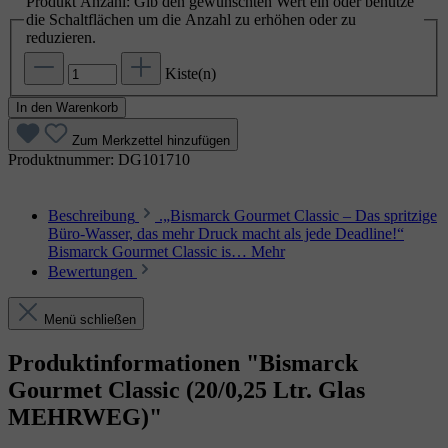
Produkt Anzahl: Gib den gewünschten Wert ein oder benutze
die Schaltflächen um die Anzahl zu erhöhen oder zu
reduzieren.
Kiste(n)
In den Warenkorb
Zum Merkzettel hinzufügen
Produktnummer:
DG101710
Beschreibung
.„Bismarck Gourmet Classic – Das spritzige
Büro‑Wasser, das mehr Druck macht als jede Deadline!“
Bismarck Gourmet Classic is…
Mehr
Bewertungen
Menü schließen
Produktinformationen "Bismarck
Gourmet Classic (20/0,25 Ltr. Glas
MEHRWEG)"