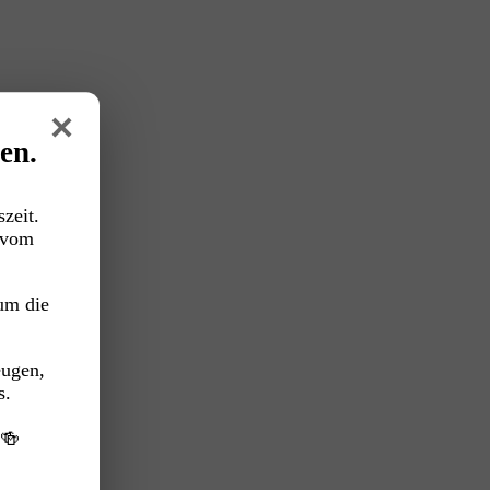
×
en.
zeit.
vom
um die
eugen,
s.
️🍻