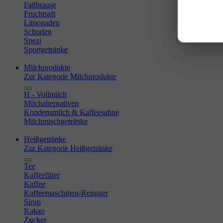
Faßbrause
Fruchtsaft
Limonaden
Schorlen
Spezi
Sportgetränke
Milchprodukte
Zur Kategorie Milchprodukte
H - Vollmilch
Milchalternativen
Kondensmilch & Kaffeesahne
Milchmischgetränke
Heißgetränke
Zur Kategorie Heißgetränke
Tee
Kaffeefilter
Kaffee
Kaffeemaschinen-Reiniger
Sirup
Kakao
Zucker