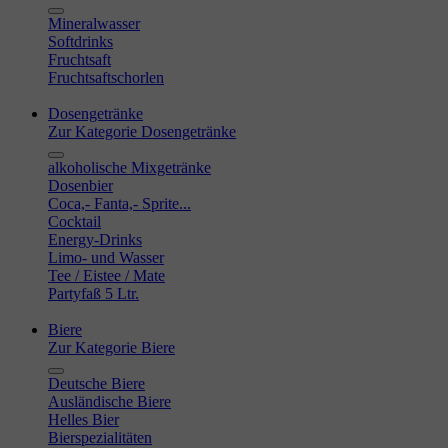
Mineralwasser
Softdrinks
Fruchtsaft
Fruchtsaftschorlen
Dosengetränke
Zur Kategorie Dosengetränke
alkoholische Mixgetränke
Dosenbier
Coca,- Fanta,- Sprite...
Cocktail
Energy-Drinks
Limo- und Wasser
Tee / Eistee / Mate
Partyfaß 5 Ltr.
Biere
Zur Kategorie Biere
Deutsche Biere
Ausländische Biere
Helles Bier
Bierspezialitäten