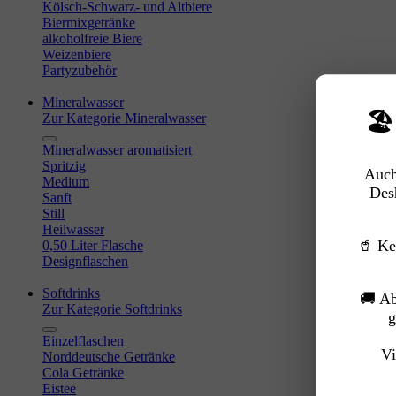
Kölsch-Schwarz- und Altbiere
Biermixgetränke
alkoholfreie Biere
Weizenbiere
Partyzubehör
Mineralwasser
🏖
Zur Kategorie Mineralwasser
Mineralwasser aromatisiert
Spritzig
Auch
Medium
Des
Sanft
Still
Heilwasser
🥤 Ke
0,50 Liter Flasche
Designflaschen
Softdrinks
🚚 A
Zur Kategorie Softdrinks
g
Einzelflaschen
Vi
Norddeutsche Getränke
Cola Getränke
Eistee