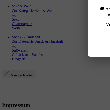
Sekt & Wein
🚚 A
Zur Kategorie Sekt & Wein
g
Sekt
Champagner
Vi
Wein
Snack & Haushalt
Zur Kategorie Snack & Haushalt
Süßwaren
Gebäck und Snacks
Drogerie
Menü schließen
Impressum