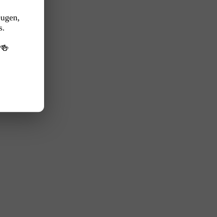
eugen,
s.
️🍻