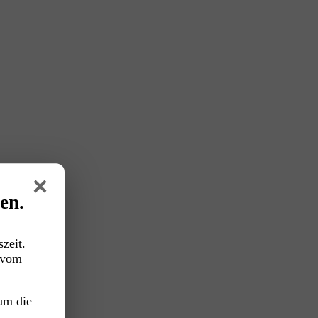
×
en.
zeit.
vom
um die