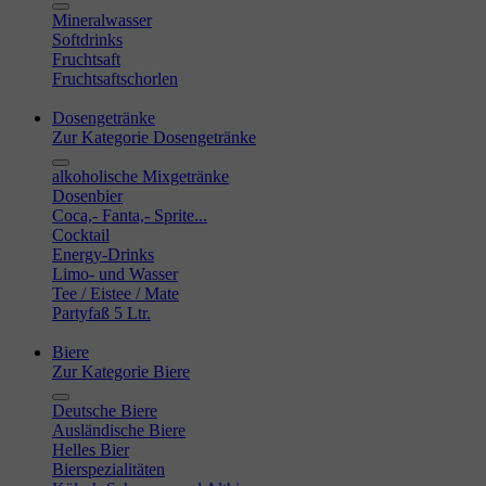
Mineralwasser
Softdrinks
Fruchtsaft
Fruchtsaftschorlen
Dosengetränke
Zur Kategorie Dosengetränke
alkoholische Mixgetränke
Dosenbier
Coca,- Fanta,- Sprite...
Cocktail
Energy-Drinks
Limo- und Wasser
Tee / Eistee / Mate
Partyfaß 5 Ltr.
Biere
Zur Kategorie Biere
Deutsche Biere
Ausländische Biere
Helles Bier
Bierspezialitäten