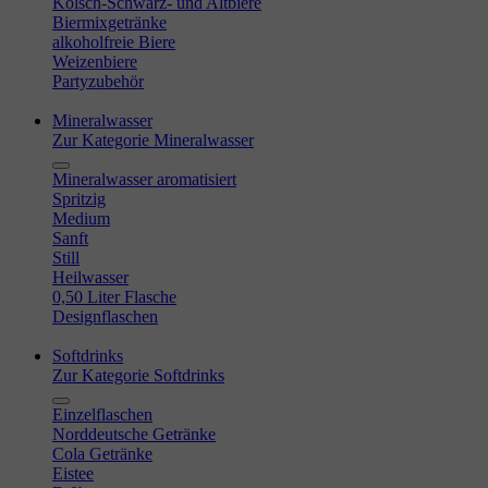
Kölsch-Schwarz- und Altbiere
Biermixgetränke
alkoholfreie Biere
Weizenbiere
Partyzubehör
Mineralwasser
Zur Kategorie Mineralwasser
Mineralwasser aromatisiert
Spritzig
Medium
Sanft
Still
Heilwasser
0,50 Liter Flasche
Designflaschen
Softdrinks
Zur Kategorie Softdrinks
Einzelflaschen
Norddeutsche Getränke
Cola Getränke
Eistee