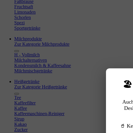
Faßbrause
Fruchtsaft
Limonaden
Schorlen
Spezi
Sportgetränke
Milchprodukte
Zur Kategorie Milchprodukte
H - Vollmilch
Milchalternativen
Kondensmilch & Kaffeesahne
Milchmischgetränke
Heißgetränke
🏖
Zur Kategorie Heißgetränke
Tee
Auch
Kaffeefilter
Des
Kaffee
Kaffeemaschinen-Reiniger
Sirup
Kakao
🥤 Ke
Zucker