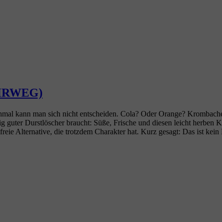
MEHRWEG)
l kann man sich nicht entscheiden. Cola? Oder Orange? Krombacher Sp
ig guter Durstlöscher braucht: Süße, Frische und diesen leicht herben
olfreie Alternative, die trotzdem Charakter hat. Kurz gesagt: Das ist ke