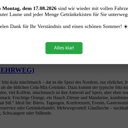
b
Montag, dem 17.08.2026
sind wir wieder mit vollen Fahrz
ationen mit ihrem unverwechselbaren Geschmack. Ob klassisch, zuckerf
uter Laune und jeder Menge Getränkekisten für Sie unterweg
g bei jeder Gelegenheit. Ideal für Zuhause, Partys, Grillabende oder 
elen Dank für Ihr Verständnis und einen schönen Sommer! ☀
Alles klar!
as MEHRWEG)
ritz‑kola mischmasch – dat ist die Spezi des Nordens, nur ehrlicher, 
als die üblichen Cola‑Mix‑Getränke. Dazu kommt der typische fritz‑kol
e, viel Koffein. mischmasch ist ihre Antwort auf Spezi, aber eben nord
ack: Fruchtige Orange, ein Hauch Zitrone und Mandarine, kombiniert
 hat Stil.“ Ideal für: Büros, Tagungen, Konferenzen, Events, Gastrono
service oder Getränkehandel. Mehrwegvorteil: Glasflasche – nachhaltig,
 Schwangere oder Stillende.