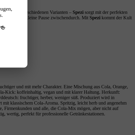
eugen,
rei oder in verschiedenen Varianten –
Spezi
sorgt mit der perfekten
s.
einfach für die kleine Pause zwischendurch. Mit
Spezi
kommt der Kult
️🍻
fruchtiger und mit mehr Charakter. Eine Mischung aus Cola, Orange,
a‑Kick: koffeinhaltig, vegan und mit klarer Haltung. Herkunft:
deutsch: fruchtiger, herber, weniger süß. Produziert wird in
 mit klassischem Cola‑Aroma. Spritzig, leicht herb und angenehm
mie, Firmenkunden und alle, die Cola‑Mix mögen, aber nicht auf
 wertig, perfekt für professionelle Getränkestationen.