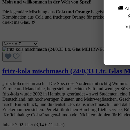
Moin und willkommen in der Welt von Spezi!
🚚 A
Die legendäre Mischung aus
Cola und Orange
begeistert seit Gener
g
Kombination aus Cola und fruchtiger Orange für prickelnde Erfrischun
direkt ins Glas. 🥤
Vi
fritz-kola mischmasch (24/0,33 Ltr. Gl
„fritz‑kola mischmasch – Die Spezi des Nordens mit richtig Wumms!“ f
Zitrone und Mandarine, hergestellt mit echtem Saft und weniger Süße 
fritz‑kola wurde 2002 in Hamburg gegründet – zwei Studenten, eine Ide
Deutschland, mit hochwertigen Zutaten und Mehrwegflaschen. Geschm
frisch. Ein Schluck, und du denkst: „Jo, dat is mischmasch – und dat
Zuckerbomben stehen. Perfekt für deinen Hamburg Lieferservice, Büro
Koffeinhaltige Cola‑Orangen‑Limonade. Nicht empfohlen für Kinder,
Inhalt:
7.92 Liter
(3,14 € / 1 Liter)