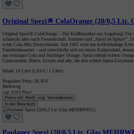
Original Speziﾮ ColaOrange (20/0,5 
Original Spezi® ColaOrange – Der Kultklassiker aus Augsburg! Ein Sch
schmeckt alles nach Freundschaft, Sommer und „Spezi ist Spitze!“. Da
echte Cola‑Mix Deutschlands. Seit 1965 wird das koffeinhaltige Erfri
Familienbrauerei – und entwickelte sich zu einem Kultprodukt, desse
aus würziger Cola und fruchtiger Orange. Spezi enthält echten Orangen
Gastronomie, Büros, Events und alle, die den echten Spezi‑Geschmac
Inhalt:
10 Liter
(1,83 € / 1 Liter)
Regulärer Preis:
18,30 €
Mehrweg
zzgl. 4,50 € Pfand
Preise inkl. MwSt. zzgl. Versandkosten
In den Warenkorb
Paulaner Spezi (20/0,5 Ltr. Glas MEHR