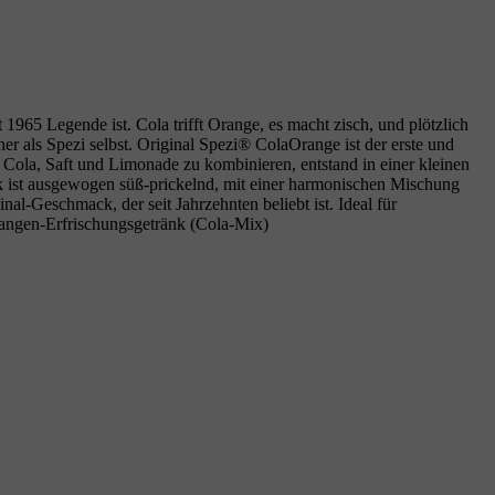
965 Legende ist. Cola trifft Orange, es macht zisch, und plötzlich
er als Spezi selbst. Original Spezi® ColaOrange ist der erste und
 Cola, Saft und Limonade zu kombinieren, entstand in einer kleinen
ck ist ausgewogen süß‑prickelnd, mit einer harmonischen Mischung
al‑Geschmack, der seit Jahrzehnten beliebt ist. Ideal für
rangen‑Erfrischungsgetränk (Cola‑Mix)