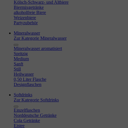
Kölsch-Schwarz- und Altbiere
Biermixgetränke
alkoholfreie Biere
Weizenbiere
Partyzubehör
Mineralwasser
Zur Kategorie Mineralwasser
Mineralwasser aromatisiert
Spritzig
Medium
Sanft
Still
Heilwasser
0,50 Liter Flasche
Designflaschen
Softdrinks
Zur Kategorie Softdrinks
Einzelflaschen
Norddeutsche Getränke
Cola Getränke
Eistee