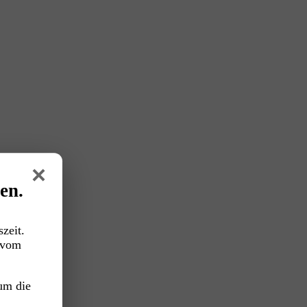
×
en.
zeit.
vom
um die