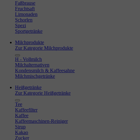
Faßbrause
Fruchtsaft
Limonaden
Schorlen
Spezi
Sportgetränke
Milchprodukte
Zur Kategorie Milchprodukte
H - Vollmilch
Milchalternativen
Kondensmilch & Kaffeesahne
Milchmischgetränke
Heißgetränke
Zur Kategorie Heißgetränke
Tee
Kaffeefilter
Kaffee
Kaffeemaschinen-Reiniger
Sirup
Kakao
Zucker