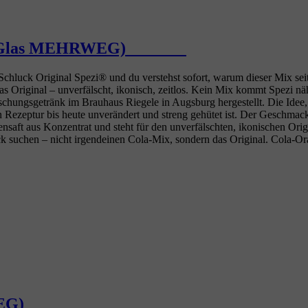
Ltr. Glas MEHRWEG)ﾠﾠﾠﾠ
luck Original Spezi® und du verstehst sofort, warum dieser Mix seit 1
s Original – unverfälscht, ikonisch, zeitlos. Kein Mix kommt Spezi näh
schungsgetränk im Brauhaus Riegele in Augsburg hergestellt. Die Idee,
n Rezeptur bis heute unverändert und streng gehütet ist. Der Geschma
saft aus Konzentrat und steht für den unverfälschten, ikonischen Origin
k suchen – nicht irgendeinen Cola‑Mix, sondern das Original. Cola‑O
WEG)