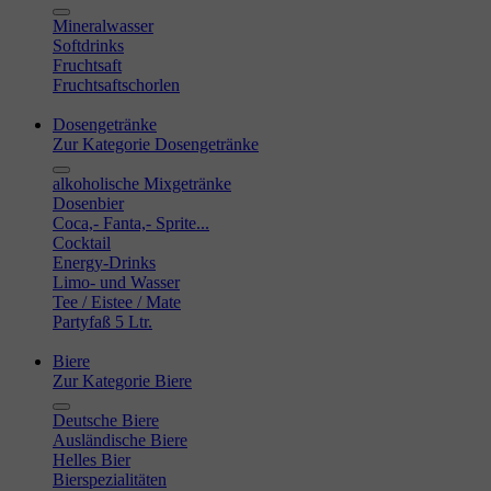
Mineralwasser
Softdrinks
Fruchtsaft
Fruchtsaftschorlen
Dosengetränke
Zur Kategorie Dosengetränke
alkoholische Mixgetränke
Dosenbier
Coca,- Fanta,- Sprite...
Cocktail
Energy-Drinks
Limo- und Wasser
Tee / Eistee / Mate
Partyfaß 5 Ltr.
Biere
Zur Kategorie Biere
Deutsche Biere
Ausländische Biere
Helles Bier
Bierspezialitäten