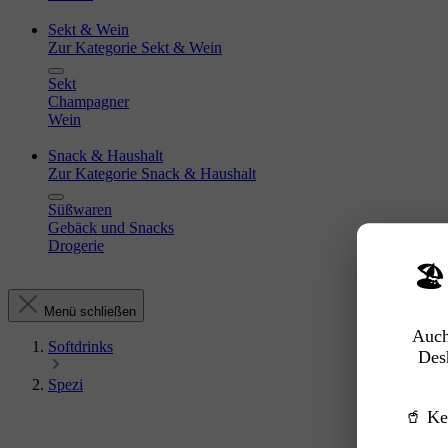
Sekt & Wein
Zur Kategorie Sekt & Wein
Sekt
Champagner
Wein
Snack & Haushalt
Zur Kategorie Snack & Haushalt
Süßwaren
Gebäck und Snacks
Drogerie
🏖
Menü schließen
Auch
Softdrinks
Des
Spezi
🥤 Ke