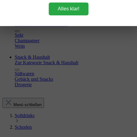
Kakao
Zucker
Alles klar!
Sekt & Wein
Zur Kategorie Sekt & Wein
Sekt
Champagner
Wein
Snack & Haushalt
Zur Kategorie Snack & Haushalt
Süßwaren
Gebäck und Snacks
Drogerie
Menü schließen
Softdrinks
Schorlen