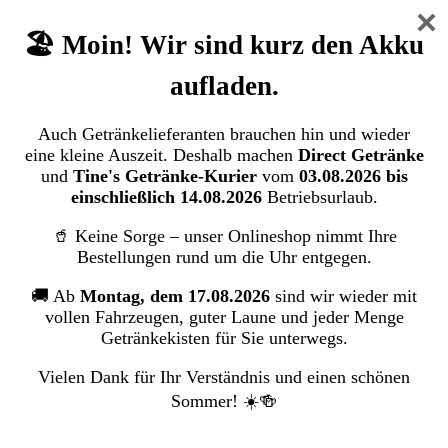
Cola Getränke
×
Eistee
🏖️ Moin! Wir sind kurz den Akku
Faßbrause
Fruchtsaft
Limonaden
aufladen.
Schorlen
Spezi
Sportgetränke
Auch Getränkelieferanten brauchen hin und wieder
eine kleine Auszeit. Deshalb machen
Direct Getränke
Milchprodukte
und
Tine's Getränke-Kurier
vom
03.08.2026 bis
Zur Kategorie Milchprodukte
einschließlich 14.08.2026
Betriebsurlaub.
H - Vollmilch
🥤 Keine Sorge – unser Onlineshop nimmt Ihre
Milchalternativen
Bestellungen rund um die Uhr entgegen.
Kondensmilch & Kaffeesahne
Milchmischgetränke
🚚 Ab
Montag, dem 17.08.2026
sind wir wieder mit
Heißgetränke
vollen Fahrzeugen, guter Laune und jeder Menge
Zur Kategorie Heißgetränke
Getränkekisten für Sie unterwegs.
Tee
Vielen Dank für Ihr Verständnis und einen schönen
Kaffeefilter
Sommer! ☀️🍻
Kaffee
Kaffeemaschinen-Reiniger
Sirup