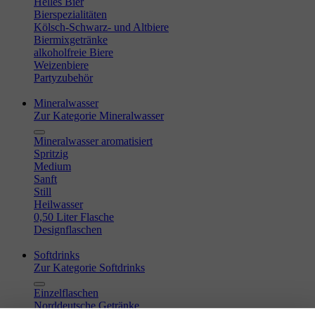
Helles Bier
Bierspezialitäten
Kölsch-Schwarz- und Altbiere
Biermixgetränke
alkoholfreie Biere
Weizenbiere
Partyzubehör
Mineralwasser
Zur Kategorie Mineralwasser
Mineralwasser aromatisiert
Spritzig
Medium
Sanft
Still
Heilwasser
0,50 Liter Flasche
Designflaschen
Softdrinks
Zur Kategorie Softdrinks
Einzelflaschen
Norddeutsche Getränke