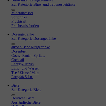
Büro- und Tagungsgetränke
Zur Kategorie Büro- und Tagungsgetränke
Mineralwasser
Softdrinks
Fruchtsaft
Fruchtsaftschorlen
Dosengetränke
Zur Kategorie Dosengetränke
alkoholische Mixgetränke
Dosenbier
Coca,- Fanta,- Sprite...
Cocktail
Energy-Drinks
Limo- und Wasser
Tee / Eistee / Mate
Partyfaß 5 Ltr.
Biere
Zur Kategorie Biere
Deutsche Biere
Ausländische Biere