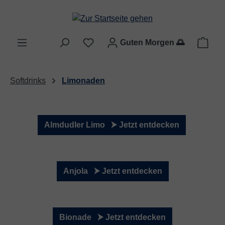
Zum Hauptinhalt springen
Ware
Guten Morgen
🌅
Softdrinks
Limonaden
Almdudler Limo ⮞ Jetzt entdecken
Anjola ⮞ Jetzt entdecken
Bionade ⮞ Jetzt entdecken