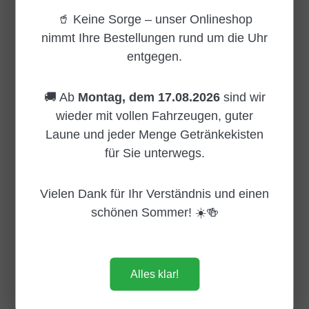
🥤 Keine Sorge – unser Onlineshop
Mezzo Mix ⮞ Jetzt entdecken
nimmt Ihre Bestellungen rund um die Uhr
entgegen.
🚚 Ab
Montag, dem 17.08.2026
sind wir
wieder mit vollen Fahrzeugen, guter
Orangina ⮞ Jetzt entdecken
Laune und jeder Menge Getränkekisten
für Sie unterwegs.
San Pellegrino Limonata
Vielen Dank für Ihr Verständnis und einen
schönen Sommer! ☀️🍻
Schweppes ⮞ Jetzt entdecken
Alles klar!