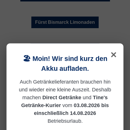
Fürst Bismarck Limonaden
fritz kola ⮞ Jetzt entdecken
×
🏖️ Moin! Wir sind kurz den
Akku aufladen.
Auch Getränkelieferanten brauchen hin
LemonAid ⮞ Jetzt entdecken
und wieder eine kleine Auszeit. Deshalb
machen
Direct Getränke
und
Tine's
Getränke-Kurier
vom
03.08.2026 bis
einschließlich 14.08.2026
Magnus Lomonaden ⮞ Jetzt entdecken
Betriebsurlaub.