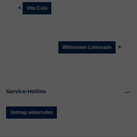
⮜
Vita Cola
⮞
Wittenseer Limonade
Service-Hotline
Vertrag widerrufen