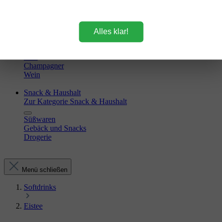
Kakao
Zucker
Sekt & Wein
Alles klar!
Zur Kategorie Sekt & Wein
Sekt
Champagner
Wein
Snack & Haushalt
Zur Kategorie Snack & Haushalt
Süßwaren
Gebäck und Snacks
Drogerie
Menü schließen
Softdrinks
Eistee