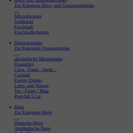
Büro- und Tagungsgetränke
Zur Kategorie Büro- und Tagungsgetränke
Mineralwasser
Softdrinks
Fruchtsaft
Fruchtsaftschorlen
Dosengetränke
Zur Kategorie Dosengetränke
alkoholische Mixgetränke
Dosenbier
Coca,- Fanta,- Sprite...
Cocktail
Energy-Drinks
Limo- und Wasser
Tee / Eistee / Mate
Partyfaß 5 Ltr.
Biere
Zur Kategorie Biere
Deutsche Biere
Ausländische Biere