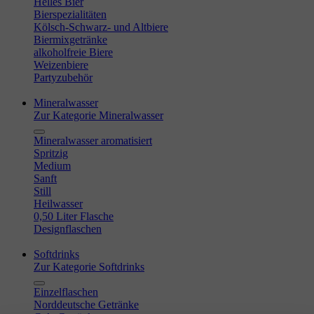
Helles Bier
Bierspezialitäten
Kölsch-Schwarz- und Altbiere
Biermixgetränke
alkoholfreie Biere
Weizenbiere
Partyzubehör
Mineralwasser
Zur Kategorie Mineralwasser
Mineralwasser aromatisiert
Spritzig
Medium
Sanft
Still
Heilwasser
0,50 Liter Flasche
Designflaschen
Softdrinks
Zur Kategorie Softdrinks
Einzelflaschen
Norddeutsche Getränke