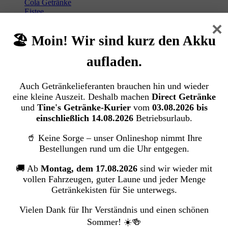
Cola Getränke
Eistee
Faßbrause
×
Fruchtsaft
🏖️ Moin! Wir sind kurz den Akku
Limonaden
Schorlen
Spezi
aufladen.
Sportgetränke
Milchprodukte
Auch Getränkelieferanten brauchen hin und wieder
Zur Kategorie Milchprodukte
eine kleine Auszeit. Deshalb machen
Direct Getränke
und
Tine's Getränke-Kurier
vom
03.08.2026 bis
H - Vollmilch
einschließlich 14.08.2026
Betriebsurlaub.
Milchalternativen
Kondensmilch & Kaffeesahne
🥤 Keine Sorge – unser Onlineshop nimmt Ihre
Milchmischgetränke
Bestellungen rund um die Uhr entgegen.
Heißgetränke
Zur Kategorie Heißgetränke
🚚 Ab
Montag, dem 17.08.2026
sind wir wieder mit
vollen Fahrzeugen, guter Laune und jeder Menge
Tee
Getränkekisten für Sie unterwegs.
Kaffeefilter
Kaffee
Vielen Dank für Ihr Verständnis und einen schönen
Kaffeemaschinen-Reiniger
Sommer! ☀️🍻
Sirup