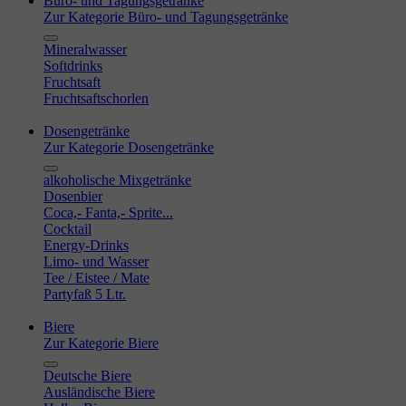
Büro- und Tagungsgetränke
Zur Kategorie Büro- und Tagungsgetränke
Mineralwasser
Softdrinks
Fruchtsaft
Fruchtsaftschorlen
Dosengetränke
Zur Kategorie Dosengetränke
alkoholische Mixgetränke
Dosenbier
Coca,- Fanta,- Sprite...
Cocktail
Energy-Drinks
Limo- und Wasser
Tee / Eistee / Mate
Partyfaß 5 Ltr.
Biere
Zur Kategorie Biere
Deutsche Biere
Ausländische Biere