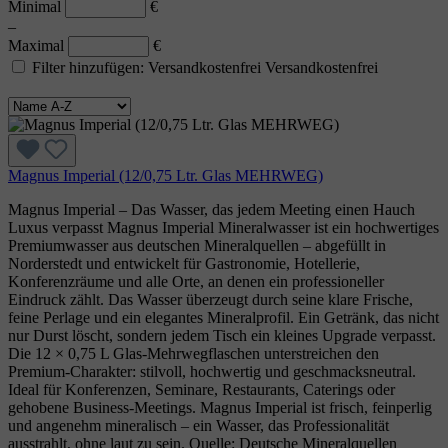
Minimal
€
–
Maximal
€
Filter hinzufügen: Versandkostenfrei
Versandkostenfrei
Magnus Imperial (12/0,75 Ltr. Glas MEHRWEG)
Magnus Imperial – Das Wasser, das jedem Meeting einen Hauch
Luxus verpasst Magnus Imperial Mineralwasser ist ein hochwertiges
Premiumwasser aus deutschen Mineralquellen – abgefüllt in
Norderstedt und entwickelt für Gastronomie, Hotellerie,
Konferenzräume und alle Orte, an denen ein professioneller
Eindruck zählt. Das Wasser überzeugt durch seine klare Frische,
feine Perlage und ein elegantes Mineralprofil. Ein Getränk, das nicht
nur Durst löscht, sondern jedem Tisch ein kleines Upgrade verpasst.
Die 12 × 0,75 L Glas‑Mehrwegflaschen unterstreichen den
Premium‑Charakter: stilvoll, hochwertig und geschmacksneutral.
Ideal für Konferenzen, Seminare, Restaurants, Caterings oder
gehobene Business‑Meetings. Magnus Imperial ist frisch, feinperlig
und angenehm mineralisch – ein Wasser, das Professionalität
ausstrahlt, ohne laut zu sein. Quelle: Deutsche Mineralquellen