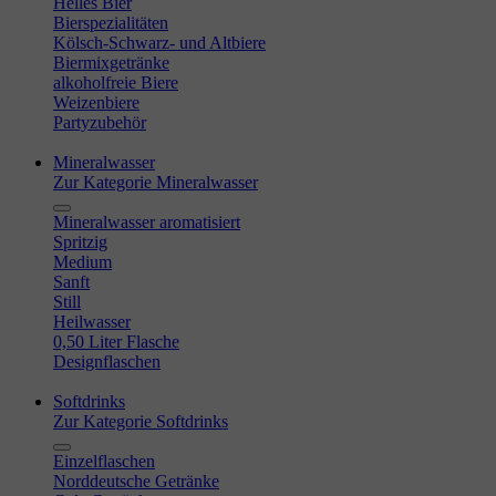
Helles Bier
Bierspezialitäten
Kölsch-Schwarz- und Altbiere
Biermixgetränke
alkoholfreie Biere
Weizenbiere
Partyzubehör
Mineralwasser
Zur Kategorie Mineralwasser
Mineralwasser aromatisiert
Spritzig
Medium
Sanft
Still
Heilwasser
0,50 Liter Flasche
Designflaschen
Softdrinks
Zur Kategorie Softdrinks
Einzelflaschen
Norddeutsche Getränke