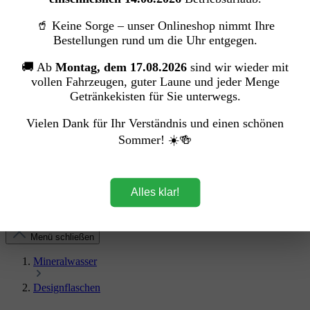
Kakao
Zucker
🥤 Keine Sorge – unser Onlineshop nimmt Ihre
Bestellungen rund um die Uhr entgegen.
Sekt & Wein
Zur Kategorie Sekt & Wein
🚚 Ab
Montag, dem 17.08.2026
sind wir wieder mit
Sekt
vollen Fahrzeugen, guter Laune und jeder Menge
Champagner
Getränkekisten für Sie unterwegs.
Wein
Vielen Dank für Ihr Verständnis und einen schönen
Snack & Haushalt
Sommer! ☀️🍻
Zur Kategorie Snack & Haushalt
Süßwaren
Gebäck und Snacks
Drogerie
Alles klar!
Menü schließen
Mineralwasser
Designflaschen