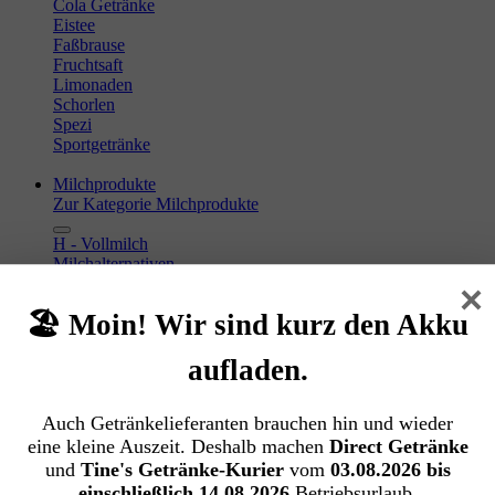
Cola Getränke
Eistee
Faßbrause
Fruchtsaft
Limonaden
Schorlen
Spezi
Sportgetränke
Milchprodukte
Zur Kategorie Milchprodukte
H - Vollmilch
Milchalternativen
Kondensmilch & Kaffeesahne
×
Milchmischgetränke
🏖️ Moin! Wir sind kurz den Akku
Heißgetränke
Zur Kategorie Heißgetränke
aufladen.
Tee
Auch Getränkelieferanten brauchen hin und wieder
Kaffeefilter
Kaffee
eine kleine Auszeit. Deshalb machen
Direct Getränke
Kaffeemaschinen-Reiniger
und
Tine's Getränke-Kurier
vom
03.08.2026 bis
Sirup
einschließlich 14.08.2026
Betriebsurlaub.