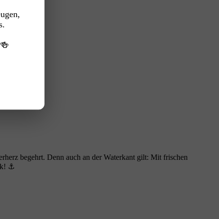
eugen,
s.
️🍻
herz begehrt. Denn auch an der Waterkant gilt: Mit frischen
nk! ⚓