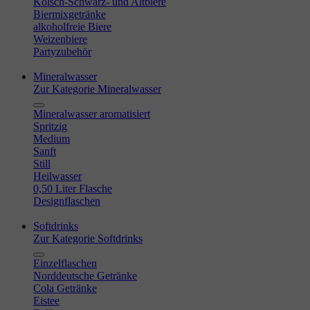
Kölsch-Schwarz- und Altbiere
Biermixgetränke
alkoholfreie Biere
Weizenbiere
Partyzubehör
Mineralwasser
Zur Kategorie Mineralwasser
Mineralwasser aromatisiert
Spritzig
Medium
Sanft
Still
Heilwasser
0,50 Liter Flasche
Designflaschen
Softdrinks
Zur Kategorie Softdrinks
Einzelflaschen
Norddeutsche Getränke
Cola Getränke
Eistee