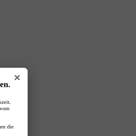
×
en.
zeit.
vom
um die