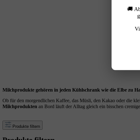
🚚 A
g
Vi
Milchprodukte gehören in jeden Kühlschrank wie die Elbe zu 
Ob für den morgendlichen Kaffee, das Müsli, den Kakao oder die klei
Milchprodukten
an Bord läuft der Alltag gleich ein bisschen cremi
Produkte filtern
Produkte filtern