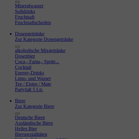
Mineralwasser
Softdrinks
Fruchtsaft
Fruchtsaftschorlen
Dosengetränke
Zur Kategorie Dosengetränke
alkoholische Mixgetränke
Dosenbier
Coca,- Fanta,- Sprite...
Cocktail
Energy-Drinks
Limo- und Wasser
Tee / Eistee / Mate
Partyfaß 5 Ltr.
Biere
Zur Kategorie Biere
Deutsche Biere
Ausländische Biere
Helles Bier
Bierspezialitäten