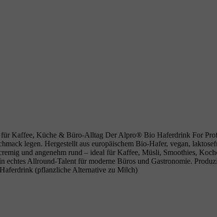
ür Kaffee, Küche & Büro‑Alltag Der Alpro® Bio Haferdrink For Professi
mack legen. Hergestellt aus europäischem Bio‑Hafer, vegan, laktosefrei
t cremig und angenehm rund – ideal für Kaffee, Müsli, Smoothies, Koch
in echtes Allround‑Talent für moderne Büros und Gastronomie. Produz
aferdrink (pflanzliche Alternative zu Milch)