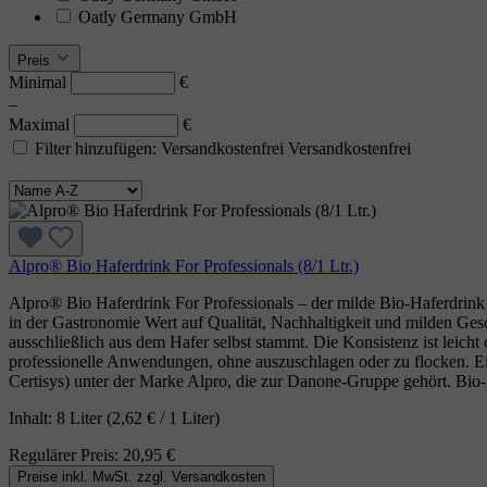
Oatly Germany GmbH
Preis
Minimal
€
–
Maximal
€
Filter hinzufügen: Versandkostenfrei
Versandkostenfrei
Alpro® Bio Haferdrink For Professionals (8/1 Ltr.)
Alpro® Bio Haferdrink For Professionals – der milde Bio‑Haferdrink f
in der Gastronomie Wert auf Qualität, Nachhaltigkeit und milden Gesch
ausschließlich aus dem Hafer selbst stammt. Die Konsistenz ist leich
professionelle Anwendungen, ohne auszuschlagen oder zu flocken. E
Certisys) unter der Marke Alpro, die zur Danone‑Gruppe gehört. Bio‑H
Inhalt:
8 Liter
(2,62 € / 1 Liter)
Regulärer Preis:
20,95 €
Preise inkl. MwSt. zzgl. Versandkosten