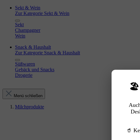
Sekt & Wein
Zur Kategorie Sekt & Wein
Sekt
Champagner
Wein
Snack & Haushalt
Zur Kategorie Snack & Haushalt
Süßwaren
Gebäck und Snacks
Drogerie
🏖
Menü schließen
Auch
Milchprodukte
Des
🥤 Ke