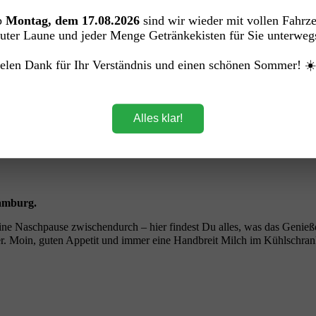
b
Montag, dem 17.08.2026
sind wir wieder mit vollen Fahrz
uter Laune und jeder Menge Getränkekisten für Sie unterweg
elen Dank für Ihr Verständnis und einen schönen Sommer! ☀
Alles klar!
Hamburg.
ne Naschpause zwischendurch – hier findest Du alles, was das Genießer
ger. Moin, guten Appetit und immer eine Handbreit Milch im Kühlschra