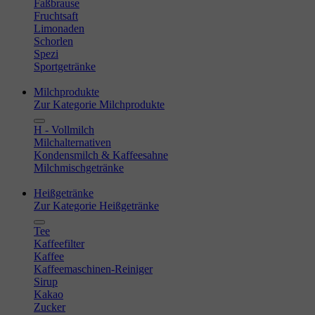
Faßbrause
Fruchtsaft
Limonaden
Schorlen
Spezi
Sportgetränke
Milchprodukte
Zur Kategorie Milchprodukte
H - Vollmilch
Milchalternativen
Kondensmilch & Kaffeesahne
Milchmischgetränke
Heißgetränke
Zur Kategorie Heißgetränke
Tee
Kaffeefilter
Kaffee
Kaffeemaschinen-Reiniger
Sirup
Kakao
Zucker