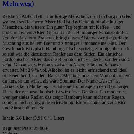
Mehrweg)
Ratsherrn Alster Hell – Für lustige Menschen, die Hamburg im Glas
wollen Das Ratsherrn Alster Hell ist das Getränk für alle lustigen
Menschen, die wissen: Ein guter Tag beginnt mit Kaffee – und
endet mit einem Alster. Gebraut in den Hamburger Schanzenhöfen
von der Ratsherrn Brauerei, bringt dieses Alsterwasser die perfekte
Mischung aus hellem Bier und zitroniger Limonade ins Glas. Der
Geschmack ist typisch Hamburg: frisch, spritzig, zitronig, aber nicht
so süß wie die klassischen Radler aus dem Süden. Ein ehrliches,
norddeutsches Alster, das die Biernote nicht versteckt, sondern stolz
zeigt. Genau so, wie man’s zwischen Alster, Elbe und Schanze
erwartet. Mit 2,9 % vol. Alkohol ist es leicht, erfrischend und ideal
für Feierabend, Grillen, Balkon‑Meetings oder den Moment, in dem
du kurz so tun willst, als wäre Sommer. Der Name „Alster“ ist
übrigens kein Marketing – er ist eine Hommage an den Hamburger
Fluss, der genauso ikonisch ist wie dieses Getränk. Ein modernes,
weniger süßes Radler, das zeigt: Hamburg kann nicht nur Regen,
sondern auch richtig gute Erfrischung. Biermischgetränk aus Bier
und Zitronenlimonade
Inhalt:
6.6 Liter
(3,91 € / 1 Liter)
Regulärer Preis:
25,80 €
Mehrweg