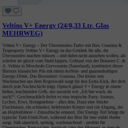
Veltins V+ Energy (24/0,33 Ltr. Glas
MEHRWEG)
Veltins V+ Energy – Der Überstunden‑Turbo mit Bier, Guarana &
Tropenparty Veltins V+ Energy ist das Getränk für alle, die
Überstunden machen müssen – und dabei nicht aussehen wollen, als
würden sie gleich vom Stuhl kippen. Gebraut von der Brauerei C. &
A. Veltins in Meschede‑Grevenstein (Sauerland), kombiniert dieser
Biermix klassisches Pils mit einem koffein‑ und guaranahaltigen
Energy‑Drink. Das Besondere: Guarana. Der kleine rote
Wachmacher aus dem Regenwald sorgt für den Extra‑Kick, der dich
durch jede Nachtschicht trägt. Optisch glänzt V+ Energy in einem
hellen, leuchtenden Gelb, das aussieht wie „Ich bin wach, du
auch?“. Geschmacklich liefert es eine tropische Party: Ananas,
Lychee, Kiwi, Honigmelone – alles drin. Dazu eine frische
Fruchtsäure, ein schlanker, belebender Körper und ein Abgang, der
an Hopfenbittere + Zitrusfrische erinnert. Der Energy‑Teil bringt die
typische Tutti‑Frutti‑Note, während das Bier für eine milde Herbe
sorgt. Süß‑säuerlich, spritzig, wachmachend – perfekt für
Überstunden, Partynächte, Festivals oder den Moment, in dem du