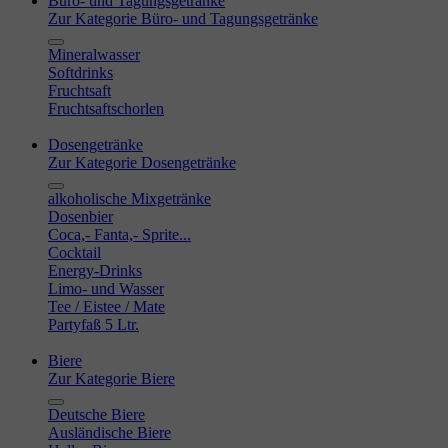
Büro- und Tagungsgetränke
Zur Kategorie Büro- und Tagungsgetränke
Mineralwasser
Softdrinks
Fruchtsaft
Fruchtsaftschorlen
Dosengetränke
Zur Kategorie Dosengetränke
alkoholische Mixgetränke
Dosenbier
Coca,- Fanta,- Sprite...
Cocktail
Energy-Drinks
Limo- und Wasser
Tee / Eistee / Mate
Partyfaß 5 Ltr.
Biere
Zur Kategorie Biere
Deutsche Biere
Ausländische Biere