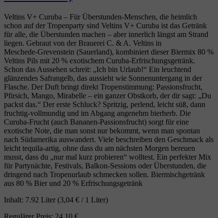
Veltins V+ Curuba – Für Überstunden‑Menschen, die heimlich
schon auf der Tropenparty sind Veltins V+ Curuba ist das Getränk
für alle, die Überstunden machen – aber innerlich längst am Strand
liegen. Gebraut von der Brauerei C. & A. Veltins in
Meschede‑Grevenstein (Sauerland), kombiniert dieser Biermix 80 %
Veltins Pils mit 20 % exotischem Curuba‑Erfrischungsgetränk.
Schon das Aussehen schreit: „Ich bin Urlaub!“ Ein leuchtend
glänzendes Safrangelb, das aussieht wie Sonnenuntergang in der
Flasche. Der Duft bringt direkt Tropenstimmung: Passionsfrucht,
Pfirsich, Mango, Mirabelle – ein ganzer Obstkorb, der dir sagt: „Du
packst das.“ Der erste Schluck? Spritzig, perlend, leicht süß, dann
fruchtig‑vollmundig und im Abgang angenehm bierherb. Die
Curuba‑Frucht (auch Bananen‑Passionsfrucht) sorgt für eine
exotische Note, die man sonst nur bekommt, wenn man spontan
nach Südamerika auswandert. Viele beschreiben den Geschmack als
leicht tequila‑artig, ohne dass du am nächsten Morgen bereuen
musst, dass du „nur mal kurz probieren“ wolltest. Ein perfekter Mix
für Partynächte, Festivals, Balkon‑Sessions oder Überstunden, die
dringend nach Tropenurlaub schmecken sollen. Biermischgetränk
aus 80 % Bier und 20 % Erfrischungsgetränk
Inhalt:
7.92 Liter
(3,04 € / 1 Liter)
Regulärer Preis:
24,10 €