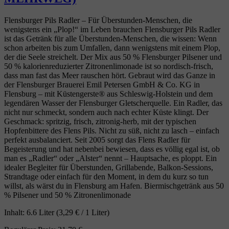
Flensburger Pils Radler – Für Überstunden‑Menschen, die
wenigstens ein „Plop!“ im Leben brauchen Flensburger Pils Radler
ist das Getränk für alle Überstunden‑Menschen, die wissen: Wenn
schon arbeiten bis zum Umfallen, dann wenigstens mit einem Plop,
der die Seele streichelt. Der Mix aus 50 % Flensburger Pilsener und
50 % kalorienreduzierter Zitronenlimonade ist so nordisch‑frisch,
dass man fast das Meer rauschen hört. Gebraut wird das Ganze in
der Flensburger Brauerei Emil Petersen GmbH & Co. KG in
Flensburg – mit Küstengerste® aus Schleswig‑Holstein und dem
legendären Wasser der Flensburger Gletscherquelle. Ein Radler, das
nicht nur schmeckt, sondern auch nach echter Küste klingt. Der
Geschmack: spritzig, frisch, zitronig‑herb, mit der typischen
Hopfenbittere des Flens Pils. Nicht zu süß, nicht zu lasch – einfach
perfekt ausbalanciert. Seit 2005 sorgt das Flens Radler für
Begeisterung und hat nebenbei bewiesen, dass es völlig egal ist, ob
man es „Radler“ oder „Alster“ nennt – Hauptsache, es ploppt. Ein
idealer Begleiter für Überstunden, Grillabende, Balkon‑Sessions,
Strandtage oder einfach für den Moment, in dem du kurz so tun
willst, als wärst du in Flensburg am Hafen. Biermischgetränk aus 50
% Pilsener und 50 % Zitronenlimonade
Inhalt:
6.6 Liter
(3,29 € / 1 Liter)