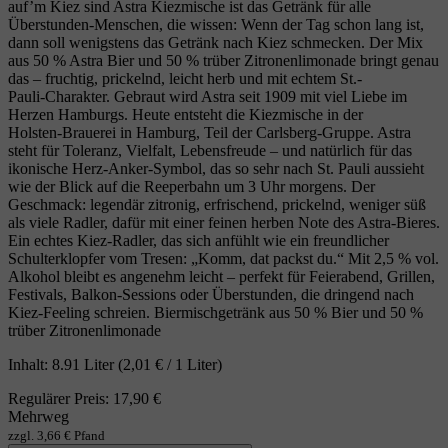
auf’m Kiez sind Astra Kiezmische ist das Getränk für alle
Überstunden‑Menschen, die wissen: Wenn der Tag schon lang ist,
dann soll wenigstens das Getränk nach Kiez schmecken. Der Mix
aus 50 % Astra Bier und 50 % trüber Zitronenlimonade bringt genau
das – fruchtig, prickelnd, leicht herb und mit echtem St.-
Pauli‑Charakter. Gebraut wird Astra seit 1909 mit viel Liebe im
Herzen Hamburgs. Heute entsteht die Kiezmische in der
Holsten‑Brauerei in Hamburg, Teil der Carlsberg‑Gruppe. Astra
steht für Toleranz, Vielfalt, Lebensfreude – und natürlich für das
ikonische Herz‑Anker‑Symbol, das so sehr nach St. Pauli aussieht
wie der Blick auf die Reeperbahn um 3 Uhr morgens. Der
Geschmack: legendär zitronig, erfrischend, prickelnd, weniger süß
als viele Radler, dafür mit einer feinen herben Note des Astra‑Bieres.
Ein echtes Kiez‑Radler, das sich anfühlt wie ein freundlicher
Schulterklopfer vom Tresen: „Komm, dat packst du.“ Mit 2,5 % vol.
Alkohol bleibt es angenehm leicht – perfekt für Feierabend, Grillen,
Festivals, Balkon‑Sessions oder Überstunden, die dringend nach
Kiez‑Feeling schreien. Biermischgetränk aus 50 % Bier und 50 %
trüber Zitronenlimonade
Inhalt:
8.91 Liter
(2,01 € / 1 Liter)
Regulärer Preis:
17,90 €
Mehrweg
zzgl. 3,66 € Pfand