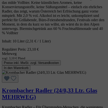
das milde Vollbier. Keine künstlichen Aromen, keine
Konservierungsstoffe, keine Süßungsmittel – einfach ein ehrliches
Radler, das zeigt, warum Österreich bei Erfrischung ganz vorne
mitspielt. Mit 2,0 % vol. Alkohol ist es leicht, unkompliziert und
perfekt für Grillabende, Büro‑Feierabendrunden, Festivals oder den
Moment, in dem du kurz so tun willst, als wärst du in den Alpen
unterwegs. Biermischgetränk aus 60 % Fruchtsaftlimonade und 40
% Vollbier
Inhalt:
10 Liter
(2,31 € / 1 Liter)
Regulärer Preis:
23,10 €
Mehrweg
zzgl. 3,10 € Pfand
Preise inkl. MwSt. zzgl. Versandkosten
In den Warenkorb
Krombacher Radler (24/0,33 Ltr. Glas
MEHRWEG)
Krombacher Radler – Für Überstunden‑Menschen, die wenigstens