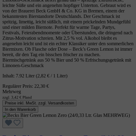
leichte Süße und ein angenehm hopfiger Unterton. Gebraut wird es
von der Brauerei Beck GmbH & Co. KG in Bremen, einem der
bekanntesten Bierstandorte Deutschlands. Der Geschmack ist
spritzig, limettig, leicht süßlich, mit einem prickelnden Mundgefühl
und einer milden Biernote. Perfekt für warme Tage, Partys,
Festivals, Feierabendmomente oder Überstunden, die dringend nach
Zitrus‑Motivation schreien. Mit 2,5 % vol. Alkohol bleibt es
angenehm leicht und ist ein echter Klassiker unter den sommerlichen
Biermixen. Ob Flasche oder Dose – Beck’s Green Lemon ist immer
bereit, dir den Tag ein bisschen frischer zu machen.
Biermischgetränk aus 50 % Bier und 50 % Erfrischungsgetränk mit
Limonen‑Geschmack
Inhalt:
7.92 Liter
(2,82 € / 1 Liter)
Regulärer Preis:
22,30 €
Mehrweg
zzgl. 3,42 € Pfand
Preise inkl. MwSt. zzgl. Versandkosten
In den Warenkorb