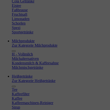
Cola Getränke
Eistee
Faßbrause
Fruchtsaft
Limonaden
Schorlen
Spezi
Sportgetränke
Milchprodukte
Zur Kategorie Milchprodukte
H - Vollmilch
Milchalternativen
Kondensmilch & Kaffeesahne
Milchmischgetränke
Heißgetränke
Zur Kategorie Heißgetränke
Tee
Kaffeefilter
Kaffee
Kaffeemaschinen-Reiniger
Sirup