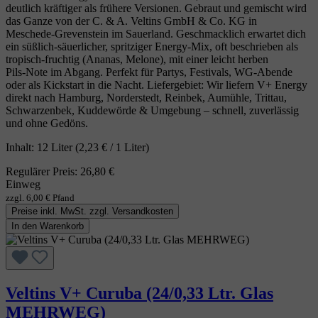
deutlich kräftiger als frühere Versionen. Gebraut und gemischt wird
das Ganze von der C. & A. Veltins GmbH & Co. KG in
Meschede‑Grevenstein im Sauerland. Geschmacklich erwartet dich
ein süßlich‑säuerlicher, spritziger Energy‑Mix, oft beschrieben als
tropisch‑fruchtig (Ananas, Melone), mit einer leicht herben
Pils‑Note im Abgang. Perfekt für Partys, Festivals, WG‑Abende
oder als Kickstart in die Nacht. Liefergebiet: Wir liefern V+ Energy
direkt nach Hamburg, Norderstedt, Reinbek, Aumühle, Trittau,
Schwarzenbek, Kuddewörde & Umgebung – schnell, zuverlässig
und ohne Gedöns.
Inhalt:
12 Liter
(2,23 € / 1 Liter)
Regulärer Preis:
26,80 €
Einweg
zzgl. 6,00 € Pfand
Preise inkl. MwSt. zzgl. Versandkosten
In den Warenkorb
Veltins V+ Curuba (24/0,33 Ltr. Glas
MEHRWEG)