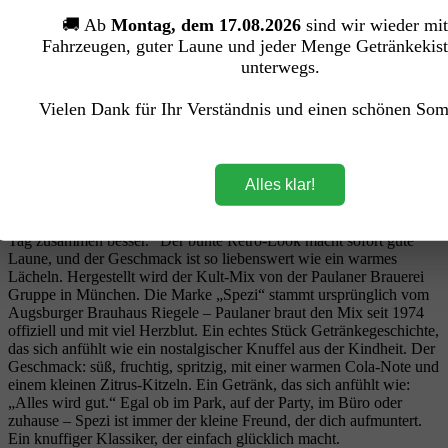
Preise inkl. MwSt. zzgl. Versandkosten
In den Warenkorb
🚚 Ab
Montag, dem 17.08.2026
sind wir wieder mit
Fahrzeugen, guter Laune und jeder Menge Getränkekist
unterwegs.
Vielen Dank für Ihr Verständnis und einen schönen So
Paulaner Spezi (20/0,5 Ltr. Glas
MEHRWEG)
Alles klar!
Paulaner Spezi – Der knuffige Cola‑Orange‑Kumpel für deinen
Feierabend Paulaner Spezi ist das Getränk, das dich anschaut wie
ein kleiner, fröhlicher Sidekick und sagt: „Komm, wir machen den
Tag zusammen besser.“ Der bunte Retro‑Look macht sofort gute
Laune, und der Geschmack ist so liebenswert wie ein warmes
Lächeln. Hergestellt wird der Kult‑Mix von der Paulaner Brauerei
Gruppe in München. Die Marke „Spezi“ stammt ursprünglich vom
Augsburger Brauhaus Riegele – Paulaner braut den Mix seit 1974
offiziell und mit viel Herzblut. Ein echtes Stück Getränkegeschichte,
das sich anfühlt wie ein nostalgischer Knuffel aus der Kindheit. Der
Geschmack: süß, fruchtig, spritzig, mit einer warmen Cola‑Note und
einem kleinen Zitrus‑Kitzeln. Ein Getränk, das sich anfühlt wie:
„Alles wird gut.“ Egal ob im Park, auf der Party, im Büro oder
zuhause – Spezi ist immer der kleine Freund, der dich aufmuntert.
Ein knuffiger Klassiker, der einfach glücklich macht.