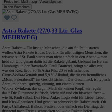
Preise inkl. MwSt. zzgl. Versandkosten
In den Warenkorb
Astra Rakete (27/0,33 Ltr. Glas
MEHRWEG)
Astra Rakete – Für lustige Menschen, die auf St. Pauli starten
wollen Astra Rakete ist das Getränk für alle lustigen Menschen, die
wissen: Auf St. Pauli startet man nicht einfach in den Abend – man
hebt ab. Und genau dafür ist die Rakete gebaut. Gebraut im Herzen
Hamburgs, in der Bavaria‑St. Pauli Brauerei, bringt sie alles mit,
was der Kiez liebt: 80 % Astra Pils, 20 % erfrischendes
Citrus‑Vodka‑Getränk und 5,9 % Alkohol, die dir ein freundliches
„Moin, Feierabend!“ ins Gesicht lächeln. Der Geschmack ist typisch
Astra: mildherb, spritzig, zitronig, mit einem kleinen
Wodka‑Zwinkern, das sagt: „Mach dir keinen Kopf, wir regeln
das.“ Die Citrusnote ist frisch, leicht süß und ein bisschen frech –
wie St. Pauli selbst. Das Herz‑Anker‑Logo steht für Liebe, Leben
und Kiez‑Charakter. Und genau so schmeckt die Rakete auch. Ob
Party, Grillabend, Balkon, Festival oder einfach ein Dienstag, der
dringend nach Freitag schmecken soll – die Rakete liefert