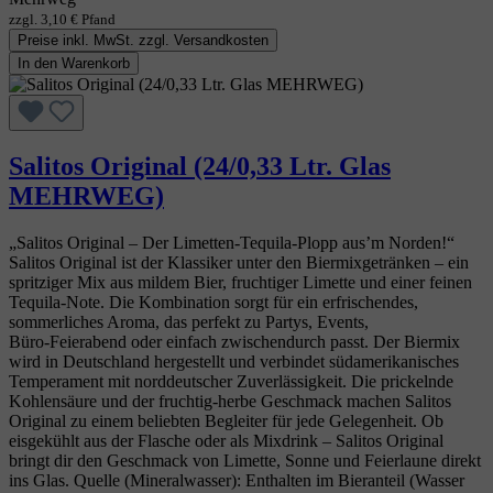
zzgl. 3,10 € Pfand
Preise inkl. MwSt. zzgl. Versandkosten
In den Warenkorb
Salitos Original (24/0,33 Ltr. Glas
MEHRWEG)
„Salitos Original – Der Limetten‑Tequila‑Plopp aus’m Norden!“
Salitos Original ist der Klassiker unter den Biermixgetränken – ein
spritziger Mix aus mildem Bier, fruchtiger Limette und einer feinen
Tequila‑Note. Die Kombination sorgt für ein erfrischendes,
sommerliches Aroma, das perfekt zu Partys, Events,
Büro‑Feierabend oder einfach zwischendurch passt. Der Biermix
wird in Deutschland hergestellt und verbindet südamerikanisches
Temperament mit norddeutscher Zuverlässigkeit. Die prickelnde
Kohlensäure und der fruchtig‑herbe Geschmack machen Salitos
Original zu einem beliebten Begleiter für jede Gelegenheit. Ob
eisgekühlt aus der Flasche oder als Mixdrink – Salitos Original
bringt dir den Geschmack von Limette, Sonne und Feierlaune direkt
ins Glas. Quelle (Mineralwasser): Enthalten im Bieranteil (Wasser