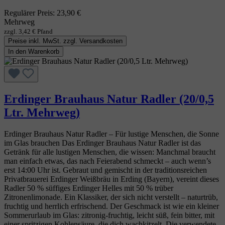
Regulärer Preis:
23,90 €
Mehrweg
zzgl. 3,42 € Pfand
Preise inkl. MwSt. zzgl. Versandkosten
In den Warenkorb
Erdinger Brauhaus Natur Radler (20/0,5
Ltr. Mehrweg)
Erdinger Brauhaus Natur Radler – Für lustige Menschen, die Sonne
im Glas brauchen Das Erdinger Brauhaus Natur Radler ist das
Getränk für alle lustigen Menschen, die wissen: Manchmal braucht
man einfach etwas, das nach Feierabend schmeckt – auch wenn’s
erst 14:00 Uhr ist. Gebraut und gemischt in der traditionsreichen
Privatbrauerei Erdinger Weißbräu in Erding (Bayern), vereint dieses
Radler 50 % süffiges Erdinger Helles mit 50 % trüber
Zitronenlimonade. Ein Klassiker, der sich nicht verstellt – naturtrüb,
fruchtig und herrlich erfrischend. Der Geschmack ist wie ein kleiner
Sommerurlaub im Glas: zitronig‑fruchtig, leicht süß, fein bitter, mit
einer spritzigen Kohlensäure, die dich wachkitzelt. Die verwendete