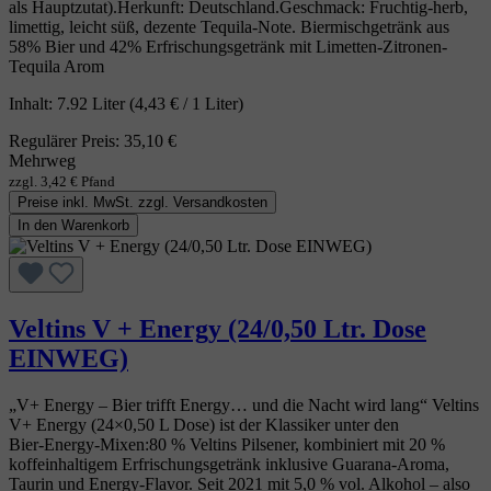
als Hauptzutat).Herkunft: Deutschland.Geschmack: Fruchtig‑herb,
limettig, leicht süß, dezente Tequila‑Note. Biermischgetränk aus
58% Bier und 42% Erfrischungsgetränk mit Limetten-Zitronen-
Tequila Arom
Inhalt:
7.92 Liter
(4,43 € / 1 Liter)
Regulärer Preis:
35,10 €
Mehrweg
zzgl. 3,42 € Pfand
Preise inkl. MwSt. zzgl. Versandkosten
In den Warenkorb
Veltins V + Energy (24/0,50 Ltr. Dose
EINWEG)
„V+ Energy – Bier trifft Energy… und die Nacht wird lang“ Veltins
V+ Energy (24×0,50 L Dose) ist der Klassiker unter den
Bier‑Energy‑Mixen:80 % Veltins Pilsener, kombiniert mit 20 %
koffeinhaltigem Erfrischungsgetränk inklusive Guarana‑Aroma,
Taurin und Energy‑Flavor. Seit 2021 mit 5,0 % vol. Alkohol – also