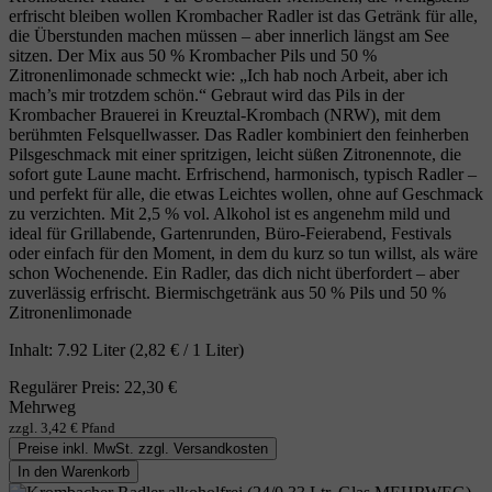
erfrischt bleiben wollen Krombacher Radler ist das Getränk für alle,
die Überstunden machen müssen – aber innerlich längst am See
sitzen. Der Mix aus 50 % Krombacher Pils und 50 %
Zitronenlimonade schmeckt wie: „Ich hab noch Arbeit, aber ich
mach’s mir trotzdem schön.“ Gebraut wird das Pils in der
Krombacher Brauerei in Kreuztal‑Krombach (NRW), mit dem
berühmten Felsquellwasser. Das Radler kombiniert den feinherben
Pilsgeschmack mit einer spritzigen, leicht süßen Zitronennote, die
sofort gute Laune macht. Erfrischend, harmonisch, typisch Radler –
und perfekt für alle, die etwas Leichtes wollen, ohne auf Geschmack
zu verzichten. Mit 2,5 % vol. Alkohol ist es angenehm mild und
ideal für Grillabende, Gartenrunden, Büro‑Feierabend, Festivals
oder einfach für den Moment, in dem du kurz so tun willst, als wäre
schon Wochenende. Ein Radler, das dich nicht überfordert – aber
zuverlässig erfrischt. Biermischgetränk aus 50 % Pils und 50 %
Zitronenlimonade
Inhalt:
7.92 Liter
(2,82 € / 1 Liter)
Regulärer Preis:
22,30 €
Mehrweg
zzgl. 3,42 € Pfand
Preise inkl. MwSt. zzgl. Versandkosten
In den Warenkorb