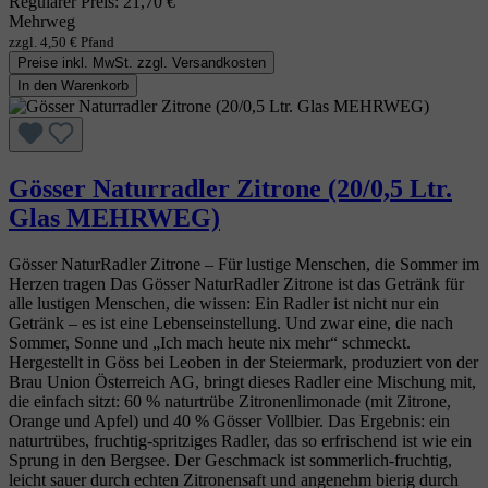
Regulärer Preis:
21,70 €
Mehrweg
zzgl. 4,50 € Pfand
Preise inkl. MwSt. zzgl. Versandkosten
In den Warenkorb
Gösser Naturradler Zitrone (20/0,5 Ltr.
Glas MEHRWEG)
Gösser NaturRadler Zitrone – Für lustige Menschen, die Sommer im
Herzen tragen Das Gösser NaturRadler Zitrone ist das Getränk für
alle lustigen Menschen, die wissen: Ein Radler ist nicht nur ein
Getränk – es ist eine Lebenseinstellung. Und zwar eine, die nach
Sommer, Sonne und „Ich mach heute nix mehr“ schmeckt.
Hergestellt in Göss bei Leoben in der Steiermark, produziert von der
Brau Union Österreich AG, bringt dieses Radler eine Mischung mit,
die einfach sitzt: 60 % naturtrübe Zitronenlimonade (mit Zitrone,
Orange und Apfel) und 40 % Gösser Vollbier. Das Ergebnis: ein
naturtrübes, fruchtig‑spritziges Radler, das so erfrischend ist wie ein
Sprung in den Bergsee. Der Geschmack ist sommerlich‑fruchtig,
leicht sauer durch echten Zitronensaft und angenehm bierig durch