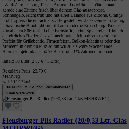
„Wild‑Zitrone“ sorgt für ein Aroma, das wirkt, als hätte jemand
gerade eine Zitrone frisch über deinem Glas ausgepresst.
Sonnengelb, leicht trüb und mit einer Balance aus Zitrone, Orange
und Hopfen, die einfach sitzt. Hergestellt wird das Ganze in Erding
– bayerische Brautradition trifft auf moderne Erfrischung. Keine
künstlichen Süßstoffe, keine Farbstoffe, keine Spielereien. Einfach
ein ehrliches Radler, das schmeckt wie: „Ich hab’s mir verdient.“
Perfekt für Grillabende, Firmenfeiern, Balkon‑Meetings oder den
Moment, in dem du kurz so tun willst, als wäre Wochenende.
Biermischgetränk aus 50 % Bier und 50 % Zitronenlimonade
Inhalt:
10 Liter
(2,37 € / 1 Liter)
Regulärer Preis:
23,70 €
Mehrweg
zzgl. 3,10 € Pfand
Preise inkl. MwSt. zzgl. Versandkosten
In den Warenkorb
Flensburger Pils Radler (20/0,33 Ltr. Glas
MEHRWEG)