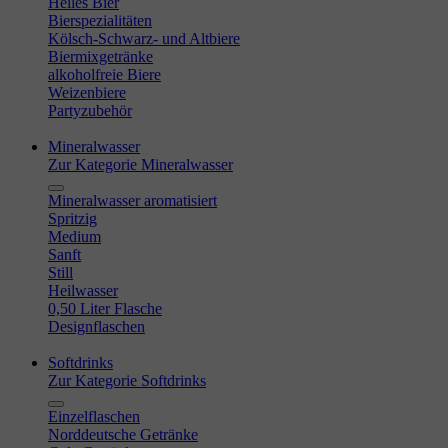
Helles Bier
Bierspezialitäten
Kölsch-Schwarz- und Altbiere
Biermixgetränke
alkoholfreie Biere
Weizenbiere
Partyzubehör
Mineralwasser
Zur Kategorie Mineralwasser
Mineralwasser aromatisiert
Spritzig
Medium
Sanft
Still
Heilwasser
0,50 Liter Flasche
Designflaschen
Softdrinks
Zur Kategorie Softdrinks
Einzelflaschen
Norddeutsche Getränke