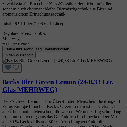
zuverlässig ab. Ein echter Kiez‑Klassiker, der nicht nur ballert,
sondern auch charmant bleibt. Biermischgetränk aus Bier und
aromatisiertem Erfrischungsgetränk
Inhalt:
8.91 Liter
(1,96 € / 1 Liter)
Regulärer Preis:
17,50 €
Mehrweg
zzgl. 3,66 € Pfand
Preise inkl. MwSt. zzgl. Versandkosten
In den Warenkorb
Becks Bier Green Lemon (24/0,33 Ltr.
Glas MEHRWEG)
Beck’s Green Lemon – Für Überstunden‑Menschen, die dringend
Zitrus‑Energie brauchen Beck’s Green Lemon ist das Getränk für
alle Überstunden‑Menschen, die wissen: Wenn der Tag schon lang
ist, dann soll wenigstens das Getränk frisch schmecken. Der Mix
aus 50 % Beck’s Pils und 50 % Erfrischungsgetränk mit
Limonen‑Geschmack liefert genau das – spritzige Zitrusfrische,