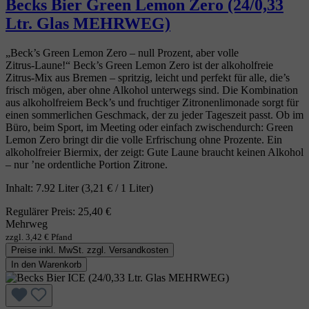
Becks Bier Green Lemon Zero (24/0,33
Ltr. Glas MEHRWEG)
„Beck’s Green Lemon Zero – null Prozent, aber volle
Zitrus‑Laune!“ Beck’s Green Lemon Zero ist der alkoholfreie
Zitrus‑Mix aus Bremen – spritzig, leicht und perfekt für alle, die’s
frisch mögen, aber ohne Alkohol unterwegs sind. Die Kombination
aus alkoholfreiem Beck’s und fruchtiger Zitronenlimonade sorgt für
einen sommerlichen Geschmack, der zu jeder Tageszeit passt. Ob im
Büro, beim Sport, im Meeting oder einfach zwischendurch: Green
Lemon Zero bringt dir die volle Erfrischung ohne Prozente. Ein
alkoholfreier Biermix, der zeigt: Gute Laune braucht keinen Alkohol
– nur ’ne ordentliche Portion Zitrone.
Inhalt:
7.92 Liter
(3,21 € / 1 Liter)
Regulärer Preis:
25,40 €
Mehrweg
zzgl. 3,42 € Pfand
Preise inkl. MwSt. zzgl. Versandkosten
In den Warenkorb