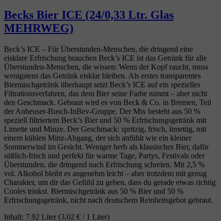
Becks Bier ICE (24/0,33 Ltr. Glas
MEHRWEG)
Beck’s ICE – Für Überstunden‑Menschen, die dringend eine
eisklare Erfrischung brauchen Beck’s ICE ist das Getränk für alle
Überstunden‑Menschen, die wissen: Wenn der Kopf raucht, muss
wenigstens das Getränk eisklar bleiben. Als erstes transparentes
Biermischgetränk überhaupt setzt Beck’s ICE auf ein spezielles
Filtrationsverfahren, das dem Bier seine Farbe nimmt – aber nicht
den Geschmack. Gebraut wird es von Beck & Co. in Bremen, Teil
der Anheuser‑Busch‑InBev‑Gruppe. Der Mix besteht aus 50 %
speziell filtriertem Beck’s Bier und 50 % Erfrischungsgetränk mit
Limette und Minze. Der Geschmack: spritzig, frisch, limettig, mit
einem kühlen Minz‑Abgang, der sich anfühlt wie ein kleiner
Sommerwind im Gesicht. Weniger herb als klassisches Bier, dafür
süßlich‑frisch und perfekt für warme Tage, Partys, Festivals oder
Überstunden, die dringend nach Erfrischung schreien. Mit 2,5 %
vol. Alkohol bleibt es angenehm leicht – aber trotzdem mit genug
Charakter, um dir das Gefühl zu geben, dass du gerade etwas richtig
Cooles trinkst. Biermischgetränk aus 50 % Bier und 50 %
Erfrischungsgetränk, nicht nach deutschem Reinheitsgebot gebraut.
Inhalt:
7.92 Liter
(3,02 € / 1 Liter)