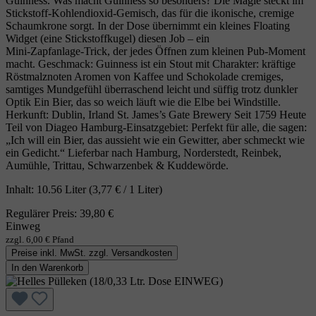
Guinness. Was macht Guinness so besonders? Die Magie steckt im
Stickstoff‑Kohlendioxid‑Gemisch, das für die ikonische, cremige
Schaumkrone sorgt. In der Dose übernimmt ein kleines Floating
Widget (eine Stickstoffkugel) diesen Job – ein
Mini‑Zapfanlage‑Trick, der jedes Öffnen zum kleinen Pub‑Moment
macht. Geschmack: Guinness ist ein Stout mit Charakter: kräftige
Röstmalznoten Aromen von Kaffee und Schokolade cremiges,
samtiges Mundgefühl überraschend leicht und süffig trotz dunkler
Optik Ein Bier, das so weich läuft wie die Elbe bei Windstille.
Herkunft: Dublin, Irland St. James’s Gate Brewery Seit 1759 Heute
Teil von Diageo Hamburg‑Einsatzgebiet: Perfekt für alle, die sagen:
„Ich will ein Bier, das aussieht wie ein Gewitter, aber schmeckt wie
ein Gedicht.“ Lieferbar nach Hamburg, Norderstedt, Reinbek,
Aumühle, Trittau, Schwarzenbek & Kuddewörde.
Inhalt:
10.56 Liter
(3,77 € / 1 Liter)
Regulärer Preis:
39,80 €
Einweg
zzgl. 6,00 € Pfand
Preise inkl. MwSt. zzgl. Versandkosten
In den Warenkorb