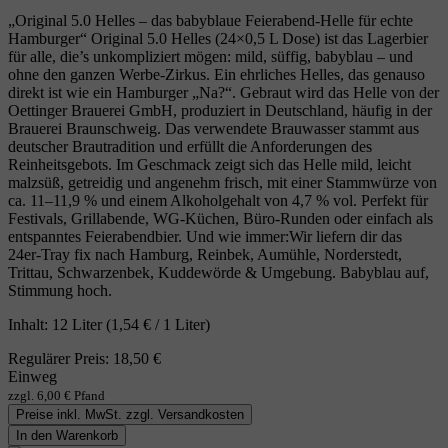
„Original 5.0 Helles – das babyblaue Feierabend‑Helle für echte
Hamburger“ Original 5.0 Helles (24×0,5 L Dose) ist das Lagerbier
für alle, die’s unkompliziert mögen: mild, süffig, babyblau – und
ohne den ganzen Werbe‑Zirkus. Ein ehrliches Helles, das genauso
direkt ist wie ein Hamburger „Na?“. Gebraut wird das Helle von der
Oettinger Brauerei GmbH, produziert in Deutschland, häufig in der
Brauerei Braunschweig. Das verwendete Brauwasser stammt aus
deutscher Brautradition und erfüllt die Anforderungen des
Reinheitsgebots. Im Geschmack zeigt sich das Helle mild, leicht
malzsüß, getreidig und angenehm frisch, mit einer Stammwürze von
ca. 11–11,9 % und einem Alkoholgehalt von 4,7 % vol. Perfekt für
Festivals, Grillabende, WG‑Küchen, Büro‑Runden oder einfach als
entspanntes Feierabendbier. Und wie immer:Wir liefern dir das
24er‑Tray fix nach Hamburg, Reinbek, Aumühle, Norderstedt,
Trittau, Schwarzenbek, Kuddewörde & Umgebung. Babyblau auf,
Stimmung hoch.
Inhalt:
12 Liter
(1,54 € / 1 Liter)
Regulärer Preis:
18,50 €
Einweg
zzgl. 6,00 € Pfand
Preise inkl. MwSt. zzgl. Versandkosten
In den Warenkorb