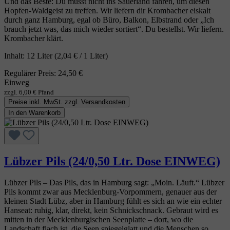
Und das Beste: Du musst nicht ins Sauerland fahren, um diesen
Hopfen‑Waldgeist zu treffen. Wir liefern dir Krombacher eiskalt
durch ganz Hamburg, egal ob Büro, Balkon, Elbstrand oder „Ich
brauch jetzt was, das mich wieder sortiert“. Du bestellst. Wir liefern.
Krombacher klärt.
Inhalt:
12 Liter
(2,04 € / 1 Liter)
Regulärer Preis:
24,50 €
Einweg
zzgl. 6,00 € Pfand
Preise inkl. MwSt. zzgl. Versandkosten
In den Warenkorb
Lübzer Pils (24/0,50 Ltr. Dose EINWEG)
Lübzer Pils – Das Pils, das in Hamburg sagt: „Moin. Läuft.“ Lübzer
Pils kommt zwar aus Mecklenburg‑Vorpommern, genauer aus der
kleinen Stadt Lübz, aber in Hamburg fühlt es sich an wie ein echter
Hanseat: ruhig, klar, direkt, kein Schnickschnack. Gebraut wird es
mitten in der Mecklenburgischen Seenplatte – dort, wo die
Landschaft flach ist, die Seen spiegelglatt und die Menschen so