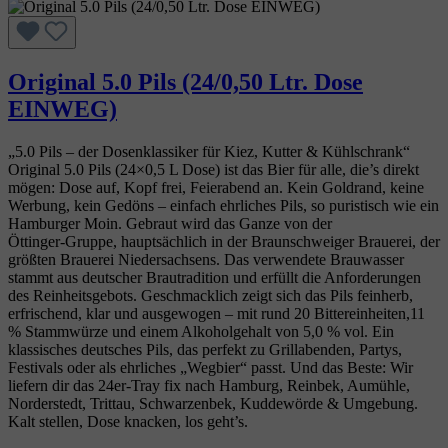
Original 5.0 Pils (24/0,50 Ltr. Dose
EINWEG)
„5.0 Pils – der Dosenklassiker für Kiez, Kutter & Kühlschrank“
Original 5.0 Pils (24×0,5 L Dose) ist das Bier für alle, die’s direkt
mögen: Dose auf, Kopf frei, Feierabend an. Kein Goldrand, keine
Werbung, kein Gedöns – einfach ehrliches Pils, so puristisch wie ein
Hamburger Moin. Gebraut wird das Ganze von der
Öttinger‑Gruppe, hauptsächlich in der Braunschweiger Brauerei, der
größten Brauerei Niedersachsens. Das verwendete Brauwasser
stammt aus deutscher Brautradition und erfüllt die Anforderungen
des Reinheitsgebots. Geschmacklich zeigt sich das Pils feinherb,
erfrischend, klar und ausgewogen – mit rund 20 Bittereinheiten,11
% Stammwürze und einem Alkoholgehalt von 5,0 % vol. Ein
klassisches deutsches Pils, das perfekt zu Grillabenden, Partys,
Festivals oder als ehrliches „Wegbier“ passt. Und das Beste: Wir
liefern dir das 24er‑Tray fix nach Hamburg, Reinbek, Aumühle,
Norderstedt, Trittau, Schwarzenbek, Kuddewörde & Umgebung.
Kalt stellen, Dose knacken, los geht’s.