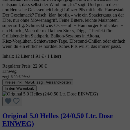
entspannt, dass selbst der Wind nur „Jo.“ sagt. Und genau diese
norddeutsche Gelassenheit bringt Lübzer Pils mit in die Hansestadt.
Der Geschmack? Frisch, klar, hopfig – wie ein Spaziergang an der
Elbe, nur ohne Möwenangriff. Feine Bittere, leichte Malznoten,
super süffig. Schmeckt wie: Ostseeluft + Hamburger Ehrlichkeit +
ein Hauch „Mach dir mal keinen Stress, Digga.“ Perfekt für:
Grillabende im Stadtpark, Balkon‑Sessions in Altona,
Kiez‑Vorglühen, Schietwetter‑Tage, Elbstrand‑Chillen oder einfach,
wenn du ein ehrliches norddeutsches Pils willst, das immer passt.
Inhalt:
12 Liter
(1,91 € / 1 Liter)
Regulärer Preis:
22,90 €
Einweg
zzgl. 6,00 € Pfand
Preise inkl. MwSt. zzgl. Versandkosten
In den Warenkorb
Original 5.0 Helles (24/0,50 Ltr. Dose
EINWEG)