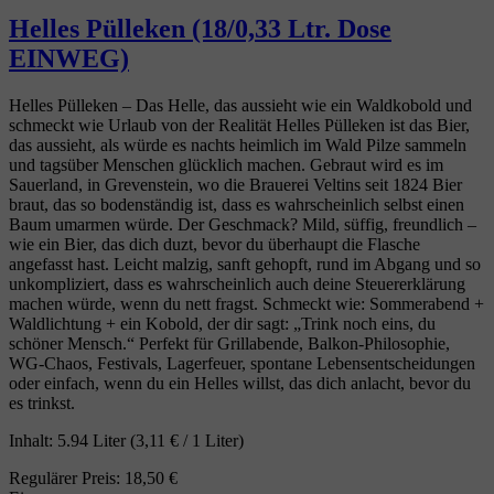
Helles Pülleken (18/0,33 Ltr. Dose
EINWEG)
Helles Pülleken – Das Helle, das aussieht wie ein Waldkobold und
schmeckt wie Urlaub von der Realität Helles Pülleken ist das Bier,
das aussieht, als würde es nachts heimlich im Wald Pilze sammeln
und tagsüber Menschen glücklich machen. Gebraut wird es im
Sauerland, in Grevenstein, wo die Brauerei Veltins seit 1824 Bier
braut, das so bodenständig ist, dass es wahrscheinlich selbst einen
Baum umarmen würde. Der Geschmack? Mild, süffig, freundlich –
wie ein Bier, das dich duzt, bevor du überhaupt die Flasche
angefasst hast. Leicht malzig, sanft gehopft, rund im Abgang und so
unkompliziert, dass es wahrscheinlich auch deine Steuererklärung
machen würde, wenn du nett fragst. Schmeckt wie: Sommerabend +
Waldlichtung + ein Kobold, der dir sagt: „Trink noch eins, du
schöner Mensch.“ Perfekt für Grillabende, Balkon‑Philosophie,
WG‑Chaos, Festivals, Lagerfeuer, spontane Lebensentscheidungen
oder einfach, wenn du ein Helles willst, das dich anlacht, bevor du
es trinkst.
Inhalt:
5.94 Liter
(3,11 € / 1 Liter)
Regulärer Preis:
18,50 €