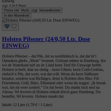
Einweg
zzgl. 4,50 € Pfand
Preise inkl. MwSt. zzgl. Versandkosten
In den Warenkorb
Holsten Pilsener (24/0,50 Ltr. Dose
EINWEG)
Holsten Pilsener – dat Pils, dat so norddüütsch is, dat dat bi’t
Opmaken glieks „Moin“ brummt. Gebraut mitten in Hamburg, dor
wo de Waterkant ruft un de Lüüd keen Tied för Umwege hebbt.
Holsten is herb, klar un ehrlig – keen Glitzer, keen Craft‑Gedöns,
einfach’n Pils, dat weet, wat dat will. Wenn du keen Süßkram
bruukst, sondern wat Richtiges, denn is Holsten dien Bier. För
Feierabend, Grill, Büro, Elbstrand oder wenn du seggst: „Ik bruuk
wat, dat mi weer sortiert.“ Un dat beste: Du muttst nich mol na
Altona. Wi leveren di Holsten eiskalt dörch ganz Hamburg. Du
bestellst. Wi leveren. Holsten maakt dat.
Inhalt:
12 Liter
(1,79 € / 1 Liter)