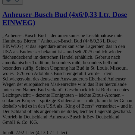
Anheuser-Busch Bud (4x6/0,33 Ltr. Dose
EINWEG)
„Anheuser‑Busch Bud – der amerikanische Leichtmatrose unter
Hamburgs Bieren!“ Anheuser‑Busch Bud (4×6/0,33 L Dose
EINWEG) ist das legendäre amerikanische Lagerbier, das in den
USA als Budweiser bekannt ist – und seit 2025 endlich wieder
flächendeckend im deutschen Handel erhältlich. Gebraut nach
amerikanischer Tradition, besonders mild, besonders hell und
besonders süffig. Seinen Ursprung hat Bud in St. Louis, Missouri,
wo es 1876 von Adolphus Busch eingeführt wurde – dem
Schwiegersohn des deutschen Auswanderers Eberhard Anheuser.
Wegen der europäischen Markenrechte wird das Bier hierzulande
unter dem Namen Bud verkauft. Geschmacklich ist Bud ein echtes
Leichtgewicht: – dezente Honignoten – leichte Zitrus‑Aromen –
schlanker Körper – spritzige Kohlensäure – mild, kaum bitter Genau
deshalb wird es in den USA als „King of Beers“ vermarktet – und in
Deutschland oft als angenehm neutraler, leichter Lagerstil geschätzt.
Vertrieb in Deutschland: Anheuser‑Busch InBev Deutschland
GmbH & Co. KG.
Inhalt:
7.92 Liter
(4,13 € / 1 Liter)