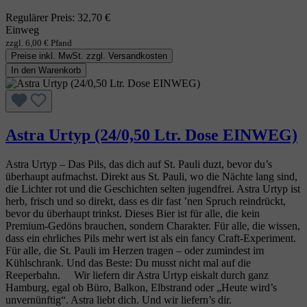
Regulärer Preis:
32,70 €
Einweg
zzgl. 6,00 € Pfand
Preise inkl. MwSt. zzgl. Versandkosten
In den Warenkorb
Astra Urtyp (24/0,50 Ltr. Dose EINWEG)
Astra Urtyp – Das Pils, das dich auf St. Pauli duzt, bevor du’s
überhaupt aufmachst. Direkt aus St. Pauli, wo die Nächte lang sind,
die Lichter rot und die Geschichten selten jugendfrei. Astra Urtyp ist
herb, frisch und so direkt, dass es dir fast ’nen Spruch reindrückt,
bevor du überhaupt trinkst. Dieses Bier ist für alle, die kein
Premium‑Gedöns brauchen, sondern Charakter. Für alle, die wissen,
dass ein ehrliches Pils mehr wert ist als ein fancy Craft‑Experiment.
Für alle, die St. Pauli im Herzen tragen – oder zumindest im
Kühlschrank. Und das Beste: Du musst nicht mal auf die
Reeperbahn. Wir liefern dir Astra Urtyp eiskalt durch ganz
Hamburg, egal ob Büro, Balkon, Elbstrand oder „Heute wird’s
unvernünftig“. Astra liebt dich. Und wir liefern’s dir.