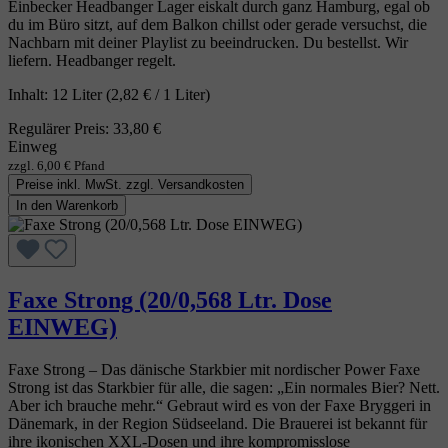
Einbecker Headbanger Lager eiskalt durch ganz Hamburg, egal ob
du im Büro sitzt, auf dem Balkon chillst oder gerade versuchst, die
Nachbarn mit deiner Playlist zu beeindrucken. Du bestellst. Wir
liefern. Headbanger regelt.
Inhalt:
12 Liter
(2,82 € / 1 Liter)
Regulärer Preis:
33,80 €
Einweg
zzgl. 6,00 € Pfand
Preise inkl. MwSt. zzgl. Versandkosten
In den Warenkorb
Faxe Strong (20/0,568 Ltr. Dose
EINWEG)
Faxe Strong – Das dänische Starkbier mit nordischer Power Faxe
Strong ist das Starkbier für alle, die sagen: „Ein normales Bier? Nett.
Aber ich brauche mehr.“ Gebraut wird es von der Faxe Bryggeri in
Dänemark, in der Region Südseeland. Die Brauerei ist bekannt für
ihre ikonischen XXL‑Dosen und ihre kompromisslose