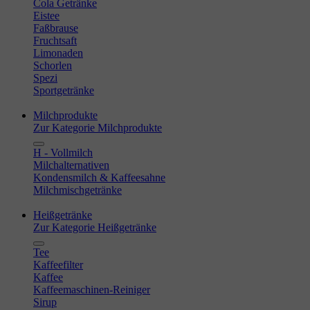
Cola Getränke
Eistee
Faßbrause
Fruchtsaft
Limonaden
Schorlen
Spezi
Sportgetränke
Milchprodukte
Zur Kategorie Milchprodukte
H - Vollmilch
Milchalternativen
Kondensmilch & Kaffeesahne
Milchmischgetränke
Heißgetränke
Zur Kategorie Heißgetränke
Tee
Kaffeefilter
Kaffee
Kaffeemaschinen-Reiniger
Sirup