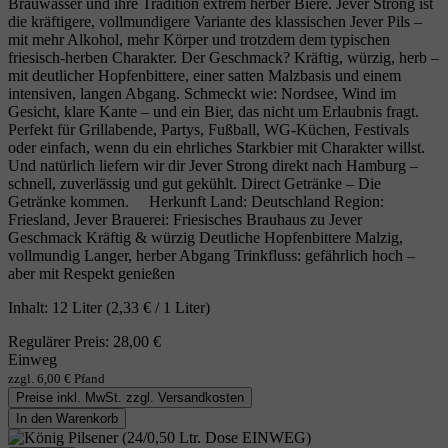
Brauwasser und ihre Tradition extrem herber Biere. Jever Strong ist
die kräftigere, vollmundigere Variante des klassischen Jever Pils –
mit mehr Alkohol, mehr Körper und trotzdem dem typischen
friesisch‑herben Charakter. Der Geschmack? Kräftig, würzig, herb –
mit deutlicher Hopfenbittere, einer satten Malzbasis und einem
intensiven, langen Abgang. Schmeckt wie: Nordsee, Wind im
Gesicht, klare Kante – und ein Bier, das nicht um Erlaubnis fragt.
Perfekt für Grillabende, Partys, Fußball, WG‑Küchen, Festivals
oder einfach, wenn du ein ehrliches Starkbier mit Charakter willst.
Und natürlich liefern wir dir Jever Strong direkt nach Hamburg –
schnell, zuverlässig und gut gekühlt. Direct Getränke – Die
Getränke kommen. Herkunft Land: Deutschland Region:
Friesland, Jever Brauerei: Friesisches Brauhaus zu Jever
Geschmack Kräftig & würzig Deutliche Hopfenbittere Malzig,
vollmundig Langer, herber Abgang Trinkfluss: gefährlich hoch –
aber mit Respekt genießen
Inhalt:
12 Liter
(2,33 € / 1 Liter)
Regulärer Preis:
28,00 €
Einweg
zzgl. 6,00 € Pfand
Preise inkl. MwSt. zzgl. Versandkosten
In den Warenkorb