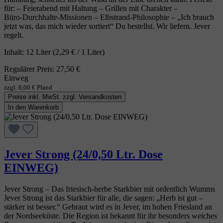
für: – Feierabend mit Haltung – Grillen mit Charakter –
Büro‑Durchhalte‑Missionen – Elbstrand‑Philosophie – „Ich brauch
jetzt was, das mich wieder sortiert“ Du bestellst. Wir liefern. Jever
regelt.
Inhalt:
12 Liter
(2,29 € / 1 Liter)
Regulärer Preis:
27,50 €
Einweg
zzgl. 6,00 € Pfand
Preise inkl. MwSt. zzgl. Versandkosten
In den Warenkorb
Jever Strong (24/0,50 Ltr. Dose
EINWEG)
Jever Strong – Das friesisch‑herbe Starkbier mit ordentlich Wumms
Jever Strong ist das Starkbier für alle, die sagen: „Herb ist gut –
stärker ist besser.“ Gebraut wird es in Jever, im hohen Friesland an
der Nordseeküste. Die Region ist bekannt für ihr besonders weiches