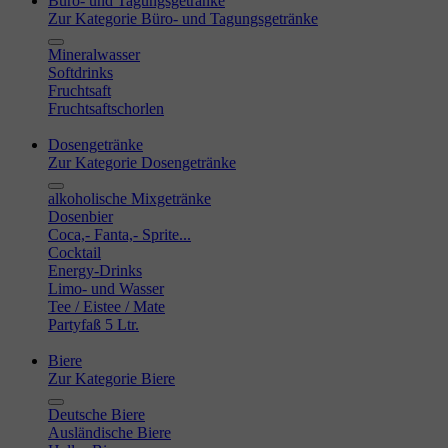
Büro- und Tagungsgetränke
Zur Kategorie Büro- und Tagungsgetränke
Mineralwasser
Softdrinks
Fruchtsaft
Fruchtsaftschorlen
Dosengetränke
Zur Kategorie Dosengetränke
alkoholische Mixgetränke
Dosenbier
Coca,- Fanta,- Sprite...
Cocktail
Energy-Drinks
Limo- und Wasser
Tee / Eistee / Mate
Partyfaß 5 Ltr.
Biere
Zur Kategorie Biere
Deutsche Biere
Ausländische Biere