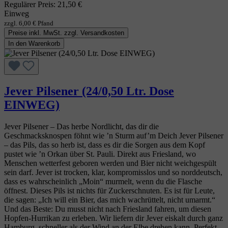
Regulärer Preis:
21,50 €
Einweg
zzgl. 6,00 € Pfand
Preise inkl. MwSt. zzgl. Versandkosten
In den Warenkorb
Jever Pilsener (24/0,50 Ltr. Dose
EINWEG)
Jever Pilsener – Das herbe Nordlicht, das dir die
Geschmacksknospen föhnt wie ’n Sturm auf’m Deich Jever Pilsener
– das Pils, das so herb ist, dass es dir die Sorgen aus dem Kopf
pustet wie ’n Orkan über St. Pauli. Direkt aus Friesland, wo
Menschen wetterfest geboren werden und Bier nicht weichgespült
sein darf. Jever ist trocken, klar, kompromisslos und so norddeutsch,
dass es wahrscheinlich „Moin“ murmelt, wenn du die Flasche
öffnest. Dieses Pils ist nichts für Zuckerschnuten. Es ist für Leute,
die sagen: „Ich will ein Bier, das mich wachrüttelt, nicht umarmt.“
Und das Beste: Du musst nicht nach Friesland fahren, um diesen
Hopfen‑Hurrikan zu erleben. Wir liefern dir Jever eiskalt durch ganz
Hamburg, schneller als der Wind an der Elbe drehen kann. Perfekt