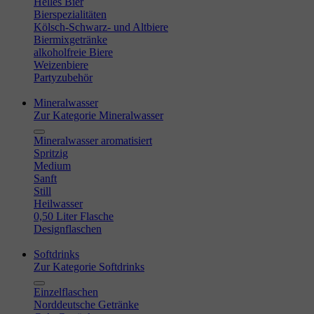
Helles Bier
Bierspezialitäten
Kölsch-Schwarz- und Altbiere
Biermixgetränke
alkoholfreie Biere
Weizenbiere
Partyzubehör
Mineralwasser
Zur Kategorie Mineralwasser
Mineralwasser aromatisiert
Spritzig
Medium
Sanft
Still
Heilwasser
0,50 Liter Flasche
Designflaschen
Softdrinks
Zur Kategorie Softdrinks
Einzelflaschen
Norddeutsche Getränke