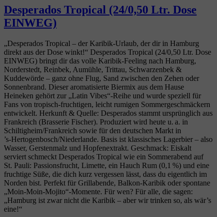
Desperados Tropical (24/0,50 Ltr. Dose
EINWEG)
„Desperados Tropical – der Karibik‑Urlaub, der dir in Hamburg
direkt aus der Dose winkt!“ Desperados Tropical (24/0,50 Ltr. Dose
EINWEG) bringt dir das volle Karibik‑Feeling nach Hamburg,
Norderstedt, Reinbek, Aumühle, Trittau, Schwarzenbek &
Kuddewörde – ganz ohne Flug, Sand zwischen den Zehen oder
Sonnenbrand. Dieser aromatisierte Biermix aus dem Hause
Heineken gehört zur „Latin Vibes“-Reihe und wurde speziell für
Fans von tropisch‑fruchtigen, leicht rumigen Sommergeschmäckern
entwickelt. Herkunft & Quelle: Desperados stammt ursprünglich aus
Frankreich (Brasserie Fischer). Produziert wird heute u. a. in
Schiltigheim/Frankreich sowie für den deutschen Markt in
’s‑Hertogenbosch/Niederlande. Basis ist klassisches Lagerbier – also
Wasser, Gerstenmalz und Hopfenextrakt. Geschmack: Eiskalt
serviert schmeckt Desperados Tropical wie ein Sommerabend auf
St. Pauli: Passionsfrucht, Limette, ein Hauch Rum (0,1 %) und eine
fruchtige Süße, die dich kurz vergessen lässt, dass du eigentlich im
Norden bist. Perfekt für Grillabende, Balkon‑Karibik oder spontane
„Moin‑Moin‑Mojito“-Momente. Für wen? Für alle, die sagen:
„Hamburg ist zwar nicht die Karibik – aber wir trinken so, als wär’s
eine!“