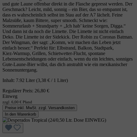
und gute Laune offenbar direkt in die Flasche gepresst werden. Der
Geschmack? Leicht, mild, sonnig – ein Bier, das so entspannt ist,
dass es wahrscheinlich selbst im Stau auf der A7 lächelt. Feine
Malzsüße, kaum Bittere, super smooth. Schmeckt wie:
Sommerurlaub + Strandparty + „Ich hab’ keine Sorgen, Digga.“
Und dann ist da noch die Limette. Die Limette ist nicht einfach
Deko. Die Limette ist der Sidekick. Der Robin zu Coronas Batman.
Der Wingman, der sagt: „Komm, wir machen das Leben jetzt
einfach besser.“ Perfekt für: Elbstrand, Balkon, Stadtpark,
Kiez‑Warmup, Grillen, Schietwetter‑Flucht, spontane
Lebensentscheidungen oder einfach, wenn du ein leichtes, sonniges
Gute‑Laune‑Bier willst, das dich anstrahlt wie ein mexikanischer
Sonnenuntergang.
Inhalt:
7.92 Liter
(3,38 € / 1 Liter)
Regulärer Preis:
26,80 €
Einweg
zzgl. 6,00 € Pfand
Preise inkl. MwSt. zzgl. Versandkosten
In den Warenkorb