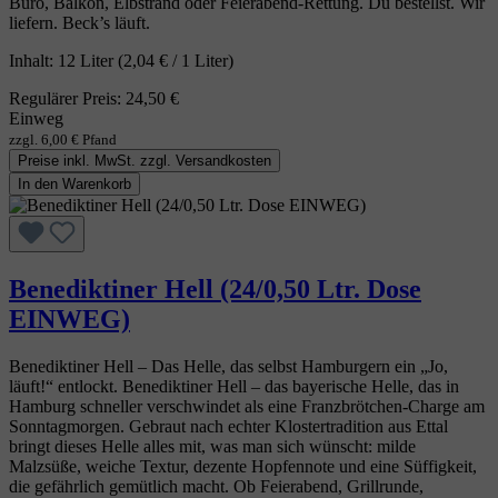
Büro, Balkon, Elbstrand oder Feierabend‑Rettung. Du bestellst. Wir
liefern. Beck’s läuft.
Inhalt:
12 Liter
(2,04 € / 1 Liter)
Regulärer Preis:
24,50 €
Einweg
zzgl. 6,00 € Pfand
Preise inkl. MwSt. zzgl. Versandkosten
In den Warenkorb
Benediktiner Hell (24/0,50 Ltr. Dose
EINWEG)
Benediktiner Hell – Das Helle, das selbst Hamburgern ein „Jo,
läuft!“ entlockt. Benediktiner Hell – das bayerische Helle, das in
Hamburg schneller verschwindet als eine Franzbrötchen‑Charge am
Sonntagmorgen. Gebraut nach echter Klostertradition aus Ettal
bringt dieses Helle alles mit, was man sich wünscht: milde
Malzsüße, weiche Textur, dezente Hopfennote und eine Süffigkeit,
die gefährlich gemütlich macht. Ob Feierabend, Grillrunde,