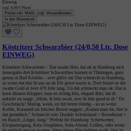
Einweg
zzgl. 6,00 € Pfand
Preise inkl. MwSt. zzgl. Versandkosten
In den Warenkorb
Köstritzer Schwarzbier (24/0,50 Ltr. Dose
EINWEG)
Köstritzer Schwarzbier – Dat swatte Bier, dat ok in Hamborg nich
ünnergahn deit Köstritzer Schwarzbier kummt ut Thüringen, ganz
genau ut Bad Köstritz – aver glööv mi: Dat schmeckt in Hamborg,
as wenn dat hier bi uns an de Elv groot wurrn is. Dort bruurt se dat
swatte Gold al över 470 Johr lang. Un dat schmeckt man ok: Dat is
keen düstern Klopper, man en richtig fein, elegant Bier, dat di
ankiekt un seggt: „Moin, ik bün swatt, aver ik bün good to di.“ De
Geschmack? Malzig, week, en lütt beten rööstig – so as wenn
Koffie, Karamell un frisches Brood seggen: „Kumm man rin, hier is
dat gemütlich.“ Schmeckt wie: Dunkle Schokolaad + Broodkrust +
en Hauch „Löppt, Jung.“ Perfekt för Hamborg: Schietwetter,
Elvspaziergang, Kiez-Vorglühen, Sofa-Abend, Grillen, oder wenn
du einfach mol en swattes, lüttes feines Bier hebben wullt. (das ist