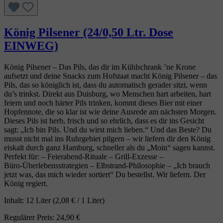
König Pilsener (24/0,50 Ltr. Dose
EINWEG)
König Pilsener – Das Pils, das dir im Kühlschrank ’ne Krone
aufsetzt und deine Snacks zum Hofstaat macht König Pilsener – das
Pils, das so königlich ist, dass du automatisch gerader sitzt, wenn
du’s trinkst. Direkt aus Duisburg, wo Menschen hart arbeiten, hart
feiern und noch härter Pils trinken, kommt dieses Bier mit einer
Hopfennote, die so klar ist wie deine Ausrede am nächsten Morgen.
Dieses Pils ist herb, frisch und so ehrlich, dass es dir ins Gesicht
sagt: „Ich bin Pils. Und du wirst mich lieben.“ Und das Beste? Du
musst nicht mal ins Ruhrgebiet pilgern – wir liefern dir den König
eiskalt durch ganz Hamburg, schneller als du „Moin“ sagen kannst.
Perfekt für: – Feierabend‑Rituale – Grill‑Exzesse –
Büro‑Überlebensstrategien – Elbstrand‑Philosophie – „Ich brauch
jetzt was, das mich wieder sortiert“ Du bestellst. Wir liefern. Der
König regiert.
Inhalt:
12 Liter
(2,08 € / 1 Liter)
Regulärer Preis:
24,90 €