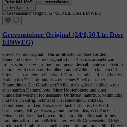
Preise inkl. MwSt. zzgl. Versandkosten
In den Warenkorb
Grevensteiner Original (24/0,50 Ltr. Dose
EINWEG)
Grevensteiner Original – Das unfiltrierte Landbier aus dem
Sauerland Grevensteiner Original ist das Bier, das aussieht wie
früher, schmeckt wie früher – und genau deshalb heute so beliebt ist.
Gebraut wird es von der Familienbrauerei Veltins im kleinen Ort
Grevenstein, mitten im Sauerland. Dort entstand das Rezept bereits
Anfang des 20. Jahrhunderts – ein echtes Stück deutscher
Brautradition. Der Geschmack? Mild, malzig, leicht süßlich – mit
einer sanften Karamellnote, feiner Hopfenbittere und einer
wunderbar weichen Kohlensäure. Unfiltriert, naturtrüb, vollmundig
und herrlich süffig. Schmeckt wie: Bauernhof, Holzfass,
Kaminfeuer – und ein Bier, das einfach ehrlich ist. Perfekt für
Grillabende, deftiges Essen, gemütliche Runden, WG‑Küchen,
Feierabend oder einfach, wenn du ein traditionelles, naturtrübes
Landbier willst. Und natürlich liefern wir dir Grevensteiner Original
direkt nach Hamburg – schnell, zuverlässig und gut gekühlt. Direct