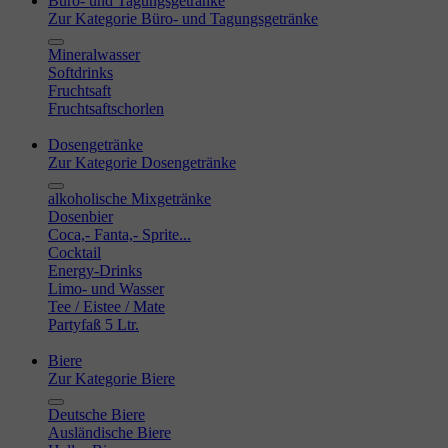
Büro- und Tagungsgetränke
Zur Kategorie Büro- und Tagungsgetränke
Mineralwasser
Softdrinks
Fruchtsaft
Fruchtsaftschorlen
Dosengetränke
Zur Kategorie Dosengetränke
alkoholische Mixgetränke
Dosenbier
Coca,- Fanta,- Sprite...
Cocktail
Energy-Drinks
Limo- und Wasser
Tee / Eistee / Mate
Partyfaß 5 Ltr.
Biere
Zur Kategorie Biere
Deutsche Biere
Ausländische Biere