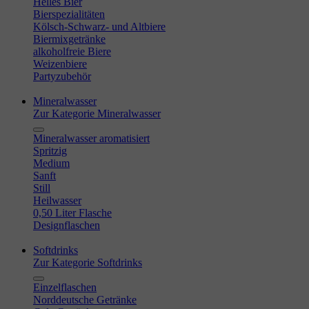
Helles Bier
Bierspezialitäten
Kölsch-Schwarz- und Altbiere
Biermixgetränke
alkoholfreie Biere
Weizenbiere
Partyzubehör
Mineralwasser
Zur Kategorie Mineralwasser
Mineralwasser aromatisiert
Spritzig
Medium
Sanft
Still
Heilwasser
0,50 Liter Flasche
Designflaschen
Softdrinks
Zur Kategorie Softdrinks
Einzelflaschen
Norddeutsche Getränke