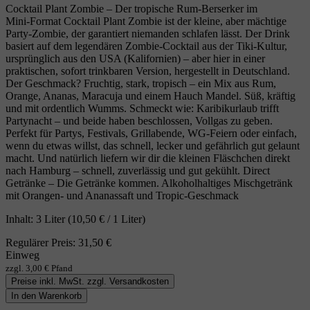
Cocktail Plant Zombie – Der tropische Rum‑Berserker im
Mini‑Format Cocktail Plant Zombie ist der kleine, aber mächtige
Party‑Zombie, der garantiert niemanden schlafen lässt. Der Drink
basiert auf dem legendären Zombie‑Cocktail aus der Tiki‑Kultur,
ursprünglich aus den USA (Kalifornien) – aber hier in einer
praktischen, sofort trinkbaren Version, hergestellt in Deutschland.
Der Geschmack? Fruchtig, stark, tropisch – ein Mix aus Rum,
Orange, Ananas, Maracuja und einem Hauch Mandel. Süß, kräftig
und mit ordentlich Wumms. Schmeckt wie: Karibikurlaub trifft
Partynacht – und beide haben beschlossen, Vollgas zu geben.
Perfekt für Partys, Festivals, Grillabende, WG‑Feiern oder einfach,
wenn du etwas willst, das schnell, lecker und gefährlich gut gelaunt
macht. Und natürlich liefern wir dir die kleinen Fläschchen direkt
nach Hamburg – schnell, zuverlässig und gut gekühlt. Direct
Getränke – Die Getränke kommen. Alkoholhaltiges Mischgetränk
mit Orangen- und Ananassaft und Tropic-Geschmack
Inhalt:
3 Liter
(10,50 € / 1 Liter)
Regulärer Preis:
31,50 €
Einweg
zzgl. 3,00 € Pfand
Preise inkl. MwSt. zzgl. Versandkosten
In den Warenkorb