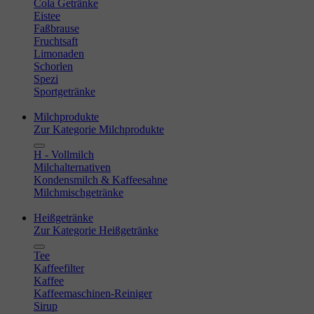
Cola Getränke
Eistee
Faßbrause
Fruchtsaft
Limonaden
Schorlen
Spezi
Sportgetränke
Milchprodukte
Zur Kategorie Milchprodukte
H - Vollmilch
Milchalternativen
Kondensmilch & Kaffeesahne
Milchmischgetränke
Heißgetränke
Zur Kategorie Heißgetränke
Tee
Kaffeefilter
Kaffee
Kaffeemaschinen-Reiniger
Sirup