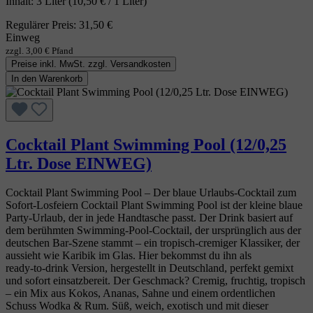
Inhalt:
3 Liter
(10,50 € / 1 Liter)
Regulärer Preis:
31,50 €
Einweg
zzgl. 3,00 € Pfand
Preise inkl. MwSt. zzgl. Versandkosten
In den Warenkorb
Cocktail Plant Swimming Pool (12/0,25
Ltr. Dose EINWEG)
Cocktail Plant Swimming Pool – Der blaue Urlaubs‑Cocktail zum
Sofort‑Losfeiern Cocktail Plant Swimming Pool ist der kleine blaue
Party‑Urlaub, der in jede Handtasche passt. Der Drink basiert auf
dem berühmten Swimming‑Pool‑Cocktail, der ursprünglich aus der
deutschen Bar‑Szene stammt – ein tropisch‑cremiger Klassiker, der
aussieht wie Karibik im Glas. Hier bekommst du ihn als
ready‑to‑drink Version, hergestellt in Deutschland, perfekt gemixt
und sofort einsatzbereit. Der Geschmack? Cremig, fruchtig, tropisch
– ein Mix aus Kokos, Ananas, Sahne und einem ordentlichen
Schuss Wodka & Rum. Süß, weich, exotisch und mit dieser