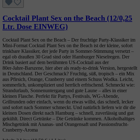
Cocktail Plant Sex on the Beach (12/0,25
Ltr. Dose EINWEG)
Cocktail Plant Sex on the Beach – Der fruchtige Party‑Klassiker im
Mini‑Format Cocktail Plant Sex on the Beach ist der kleine, sofort
trinkbare Klassiker, der jede Party in Sommer‑Stimmung versetzt –
egal ob draußen 30 Grad sind oder Hamburger Nieselregen. Der
Drink basiert auf dem berühmten US‑Cocktail aus der
80er‑Jahre‑Barszene, hier aber als ready‑to‑drink Version, hergestellt
in Deutschland. Der Geschmack? Fruchtig, süß, tropisch – ein Mix
aus Pfirsich, Orange, Cranberry und einem Schuss Wodka. Leicht,
sommerlich, unkompliziert und herrlich erfrischend. Schmeckt wie:
Strandurlaub, Sonnenuntergang und gute Laune – alles in einer
kleinen Flasche. Perfekt für Partys, Festivals, WG‑Abende,
Grillrunden oder einfach, wenn du etwas willst, das schnell, lecker
und sofort nach Sommer schmeckt. Und natürlich liefern wir dir die
kleinen Dosen direkt nach Hamburg – schnell, zuverlässig und gut
gekühlt. Direct Getränke – Die Getränke kommen. Alkoholhaltiges
Mischgetränk mit Ananas- und Orangensaft und Passionsfrucht-
Cranberry-Aroma