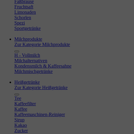
Faßbrause
Fruchtsaft
Limonaden
Schorlen
Spezi
Sportgetränke
Milchprodukte
Zur Kategorie Milchprodukte
H - Vollmilch
Milchalternativen
Kondensmilch & Kaffeesahne
Milchmischgetränke
Heißgetränke
Zur Kategorie Heißgetränke
Tee
Kaffeefilter
Kaffee
Kaffeemaschinen-Reiniger
Sirup
Kakao
Zucker