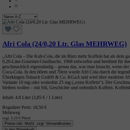
Afri Cola (24/0,20 Ltr. Glas MEHRWEG)
„Afri Cola – Die Kult‑Cola, die im Büro mehr Koffein hat als dein ga
0,20‑Liter‑Gourmet‑Glasflasche, 1968 entworfen und berühmt für ihre 
geschmacklich eigenständig – genau das, was man braucht, wenn der T
Coca‑Cola. In den 60ern und 70ern wurde Afri Cola durch die lege
Überkingen‑Teinach GmbH & Co. KGaA und wird über moderne Abfüllpa
Variante 10 mg oder weiterhin 25 mg („extra Koffein“). Der Geschmack 
bleiben wollen – mit Stil, Geschichte und ordentlich Koffein. Koffei
Inhalt:
4.8 Liter
(3,85 € / 1 Liter)
Regulärer Preis:
18,50 €
Mehrweg
zzgl. 5,10 € Pfand
Preise inkl. MwSt. zzgl. Versandkosten
In den Warenkorb