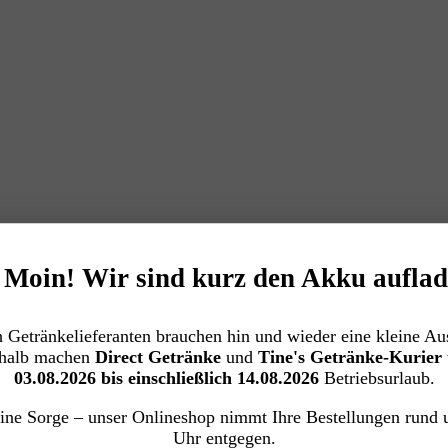
️ Moin! Wir sind kurz den Akku auflad
 Getränkelieferanten brauchen hin und wieder eine kleine Aus
halb machen
Direct Getränke
und
Tine's Getränke-Kurier
03.08.2026 bis einschließlich 14.08.2026
Betriebsurlaub.
ngsort –
damit du dich voll auf deine Veranstaltung konzentrie
ine Sorge – unser Onlineshop nimmt Ihre Bestellungen rund 
Uhr entgegen.