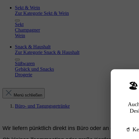
Sekt & Wein
Zur Kategorie Sekt & Wein
Sekt
Champagner
Wein
Snack & Haushalt
Zur Kategorie Snack & Haushalt
Süßwaren
Gebäck und Snacks
Drogerie
🏖
Menü schließen
Auch
Büro- und Tagungsgetränke
Des
Wir liefern pünktlich direkt ins Büro oder an den Tagu
🥤 Ke