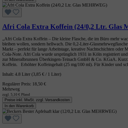
Afri Cola Extra Koffein (24/0,2 Ltr. G
„Afri Cola Extra Koffein – Die kleine Flasche, die im Büro mehr wach 
bleiben wollen, sondern hellwach. Die 0,2‑Liter‑Glasmehrwegflasche i
Markt – perfekt für lange Arbeitstage, kreative Nachtschichten oder M
Cola‑Note. Afri Cola wurde ursprünglich 1931 in Köln registriert u
zur Mineralbrunnen Überkingen‑Teinach GmbH & Co. KGaA. Kurz: Afri C
Koffein. Erhöhter Koffeingehalt (25 mg/100 ml). Für Kinder und sch
Inhalt:
4.8 Liter
(3,85 € / 1 Liter)
Regulärer Preis:
18,50 €
Mehrweg
zzgl. 5,10 € Pfand
Preise inkl. MwSt. zzgl. Versandkosten
In den Warenkorb