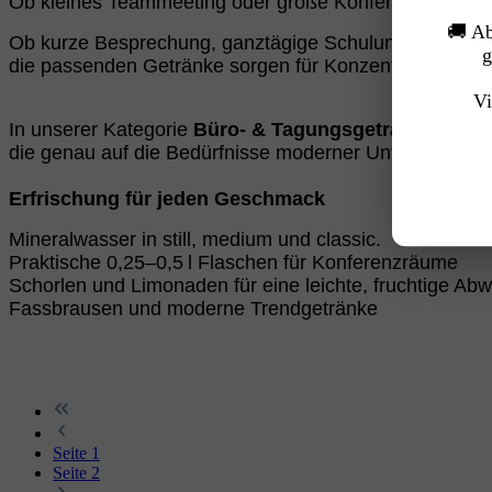
Ob kleines Teammeeting oder große Konferenz:
Mit un
🚚 A
Ob kurze Besprechung, ganztägige Schulung oder wic
g
die passenden Getränke sorgen für Konzentration, Woh
Vi
In unserer Kategorie
Büro- & Tagungsgetränke
finde
die genau auf die Bedürfnisse moderner Unternehmen 
Erfrischung für jeden Geschmack
Mineralwasser in still, medium und classic.
Praktische 0,25–0,5 l Flaschen für Konferenzräume
Schorlen und Limonaden für eine leichte, fruchtige Ab
Fassbrausen und moderne Trendgetränke
Seite
1
Seite
2