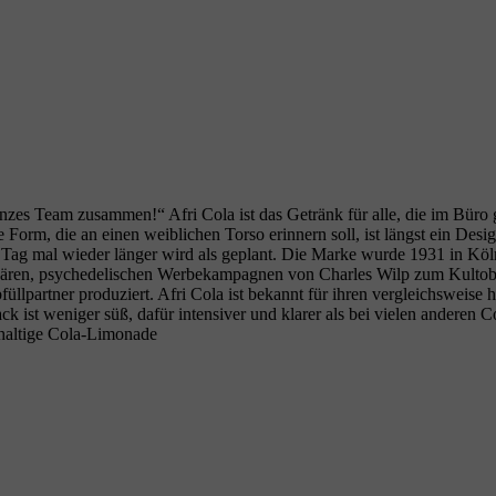
nzes Team zusammen!“ Afri Cola ist das Getränk für alle, die im Büro ge
Form, die an einen weiblichen Torso erinnern soll, ist längst ein Desi
ag mal wieder länger wird als geplant. Die Marke wurde 1931 in Köln 
ndären, psychedelischen Werbekampagnen von Charles Wilp zum Kultobj
rtner produziert. Afri Cola ist bekannt für ihren vergleichsweise ho
ist weniger süß, dafür intensiver und klarer als bei vielen anderen Co
nhaltige Cola‑Limonade