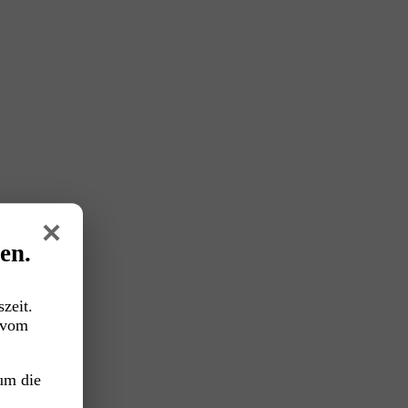
×
en.
zeit.
vom
ren kannst.
um die