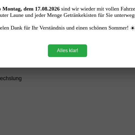
serem Sortiment bist du jederzeit bestens versorgt.
b
Montag, dem 17.08.2026
sind wir wieder mit vollen Fahrz
htige Kundentermine –
uter Laune und jeder Menge Getränkekisten für Sie unterweg
lbefinden und einen professionellen Eindruck.
elen Dank für Ihr Verständnis und einen schönen Sommer! ☀
st du eine sorgfältig zusammengestellte Auswahl,
abgestimmt ist.
Alles klar!
wechslung