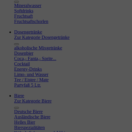
Mineralwasser
Softdrinks
Fruchtsaft
Fruchtsaftschorlen
Dosengetränke
Zur Kategorie Dosengetränke
alkoholische Mixgetränke
Dosenbier
Coca,- Fanta,- Sprite...
Cocktail
Energy-Drinks
Limo- und Wasser
Tee / Eistee / Mate
Partyfaß 5 Ltr.
Biere
Zur Kategorie Biere
Deutsche Biere
Ausländische Biere
Helles Bier
Bierspezialitäten