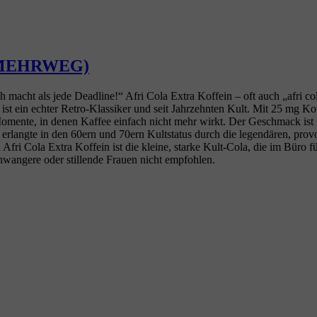
las MEHRWEG)
macht als jede Deadline!“ Afri Cola Extra Koffein – oft auch „afri col
st ein echter Retro‑Klassiker und seit Jahrzehnten Kult. Mit 25 mg Ko
omente, in denen Kaffee einfach nicht mehr wirkt. Der Geschmack ist int
nd erlangte in den 60ern und 70ern Kultstatus durch die legendären, 
ola Extra Koffein ist die kleine, starke Kult‑Cola, die im Büro für m
wangere oder stillende Frauen nicht empfohlen.