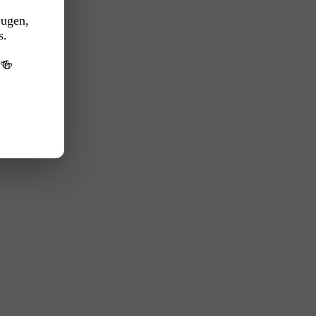
eugen,
s.
️🍻