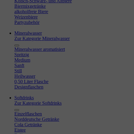
Kölsch-Schwarz- und Altbiere
Biermixgetränke
alkoholfreie Biere
Weizenbiere
Partyzubehör
Mineralwasser
Zur Kategorie Mineralwasser
Mineralwasser aromatisiert
Spritzig
Medium
Sanft
Still
Heilwasser
0,50 Liter Flasche
Designflaschen
Softdrinks
Zur Kategorie Softdrinks
Einzelflaschen
Norddeutsche Getränke
Cola Getränke
Eistee