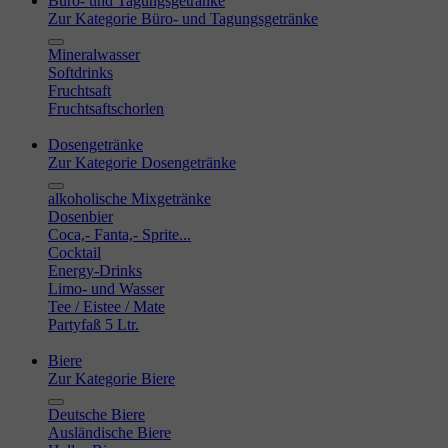
Büro- und Tagungsgetränke
Zur Kategorie Büro- und Tagungsgetränke
Mineralwasser
Softdrinks
Fruchtsaft
Fruchtsaftschorlen
Dosengetränke
Zur Kategorie Dosengetränke
alkoholische Mixgetränke
Dosenbier
Coca,- Fanta,- Sprite...
Cocktail
Energy-Drinks
Limo- und Wasser
Tee / Eistee / Mate
Partyfaß 5 Ltr.
Biere
Zur Kategorie Biere
Deutsche Biere
Ausländische Biere