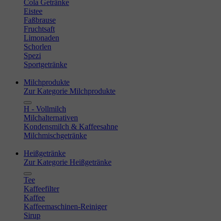
Cola Getränke
Eistee
Faßbrause
Fruchtsaft
Limonaden
Schorlen
Spezi
Sportgetränke
Milchprodukte
Zur Kategorie Milchprodukte
H - Vollmilch
Milchalternativen
Kondensmilch & Kaffeesahne
Milchmischgetränke
Heißgetränke
Zur Kategorie Heißgetränke
Tee
Kaffeefilter
Kaffee
Kaffeemaschinen-Reiniger
Sirup