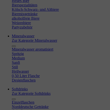
Helles Bier
Bierspezialitäten
Kölsch-Schwarz- und Altbiere
Biermixgetränke
alkoholfreie Biere
Weizenbiere
Partyzubehör
Mineralwasser
Zur Kategorie Mineralwasser
Mineralwasser aromatisiert
Spritzig
Medium
Sanft
Still
Heilwasser
0,50 Liter Flasche
Designflaschen
Softdrinks
Zur Kategorie Softdrinks
Einzelflaschen
Norddeutsche Getränke